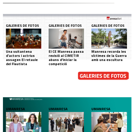
GALERIES DE FOTOS
GALERIES DE FOTOS
GALERIES DE FOTOS
Una vuitantena
El CE Manresa passa
Manresa recorda les
d’actors i actrius
revisió al CIMETIR
víctimes de la Guerra
assagen El retaule
abans d'iniciar la
amb una escultura
del Flautista
competició
UMANRESA
UMANRESA
UMANRESA