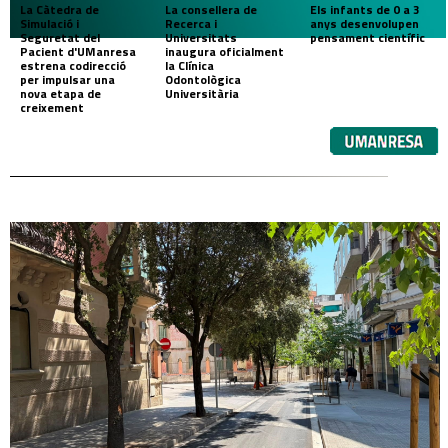
La Càtedra de
La consellera de
Els infants de 0 a 3
Simulació i
Recerca i
anys desenvolupen
Seguretat del
Universitats
pensament científic
Pacient d'UManresa
inaugura oficialment
estrena codirecció
la Clínica
per impulsar una
Odontològica
nova etapa de
Universitària
creixement