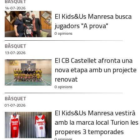
BÀSQUET
14-07-2026
El Kids&Us Manresa busca
jugadors "A prova"
0 opinions
BÀSQUET
13-07-2026
El CB Castellet afronta una
nova etapa amb un projecte
renovat
0 opinions
BÀSQUET
01-07-2026
El Kids&Us Manresa vestirà
amb la marca local Turion les
properes 3 temporades
0 opinions