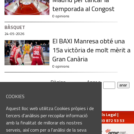
temporada al Congost
0 opinions
BÀSQUET
24-05-2026
El BAXI Manresa obté una
15a victòria de molt mèrit a
Gran Canària
0 opinions
Pàgina
Anar a
1378 notícies
1
de
69
pàgina:
COOKIES
Aquest lloc web utilitza Cookies pròpies i de
redaccio@manresadiari.cat
|
Qui som
|
Avís Legal
|
tercers d'anàlisis per recopilar informació
Pompeu Fabra, 7-13, 08240-Manresa | Tel.: 93 872 53 53
amb la finalitat de millorar els nostres
serveis, així com per a l'anàlisi de la seva