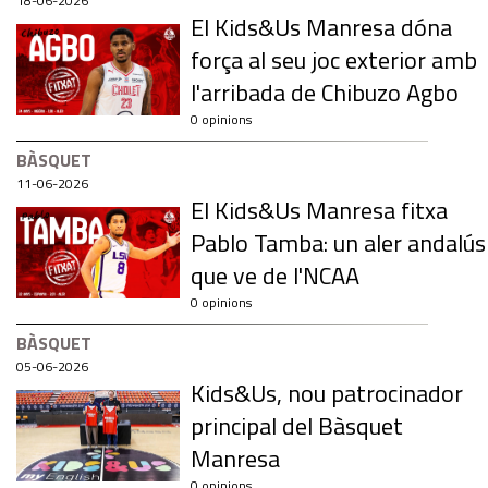
18-06-2026
El Kids&Us Manresa dóna
força al seu joc exterior amb
l'arribada de Chibuzo Agbo
0 opinions
BÀSQUET
11-06-2026
El Kids&Us Manresa fitxa
Pablo Tamba: un aler andalús
que ve de l'NCAA
0 opinions
BÀSQUET
05-06-2026
Kids&Us, nou patrocinador
principal del Bàsquet
Manresa
0 opinions