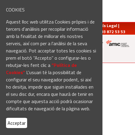
COOKIES
Aquest lloc web utilitza Cookies pròpies i de
redaccio@manresadiari.cat
|
Qui som
|
Avís Legal
|
tercers d'anàlisis per recopilar informació
Pompeu Fabra, 7-13, 08240-Manresa | Tel.: 93 872 53 53
amb la finalitat de millorar els nostres
serveis, així com per a l'anàlisi de la seva
navegació. Pot acceptar totes les cookies si
Altres mitjans del grup:
prem el botó “Accepto” o configurar-les o
rebutjar-les fent clic a
“Política de
[Web creada per
Duma Interactiva
]
Cookies“
L'usuari té la possibilitat de
configurar el seu navegador podent, si així
ho desitja, impedir que siguin instal·lades en
el seu disc dur, encara que haurà de tenir en
compte que aquesta acció podrà ocasionar
dificultats de navegació de la pàgina web.
Acceptar