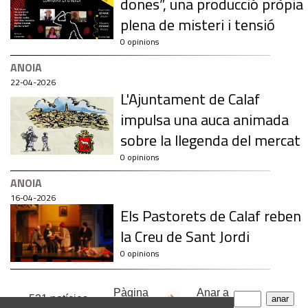
dones”, una producció pròpia
plena de misteri i tensió
0 opinions
ANOIA
22-04-2026
L'Ajuntament de Calaf
impulsa una auca animada
sobre la llegenda del mercat
0 opinions
ANOIA
16-04-2026
Els Pastorets de Calaf reben
la Creu de Sant Jordi
0 opinions
Pàgina
Anar a
521 notícies
1
de
27
pàgina: