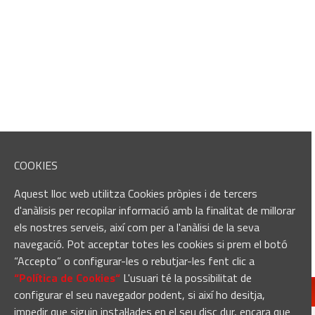
COOKIES
Aquest lloc web utilitza Cookies pròpies i de tercers
d'anàlisis per recopilar informació amb la finalitat de millorar
els nostres serveis, així com per a l'anàlisi de la seva
navegació. Pot acceptar totes les cookies si prem el botó
“Accepto” o configurar-les o rebutjar-les fent clic a
“Política de Cookies“
L'usuari té la possibilitat de
configurar el seu navegador podent, si així ho desitja,
impedir que siguin instal·lades en el seu disc dur, encara que