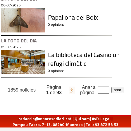
06-07-2026
Papallona del Boix
0 opinions
LA FOTO DEL DIA
05-07-2026
La biblioteca del Casino un
refugi climàtic
0 opinions
Pàgina
Anar a
1859 notícies
1
de
93
pàgina:
redaccio@manresadiari.cat
|
Qui som
|
Avís Legal
|
Pompeu Fabra, 7-13, 08240-Manresa | Tel.: 93 872 53 53