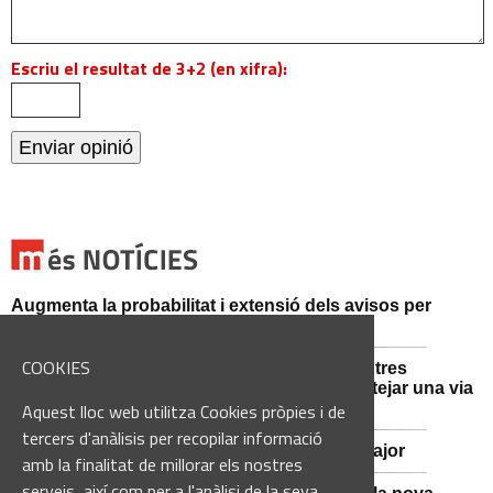
Escriu el resultat de 3+2 (en xifra):
Augmenta la probabilitat i extensió dels avisos per
intensitat de pluja aquesta tarda i vespre
COOKIES
Mossos d'Esquadra i Guàrdia Civil detenen tres
persones i n'investiguen una altra per sabotejar una via
fèrria al Bages
Aquest lloc web utilitza Cookies pròpies i de
tercers d'anàlisis per recopilar informació
Viladordis es prepara per una nova Festa Major
amb la finalitat de millorar els nostres
serveis, així com per a l'anàlisi de la seva