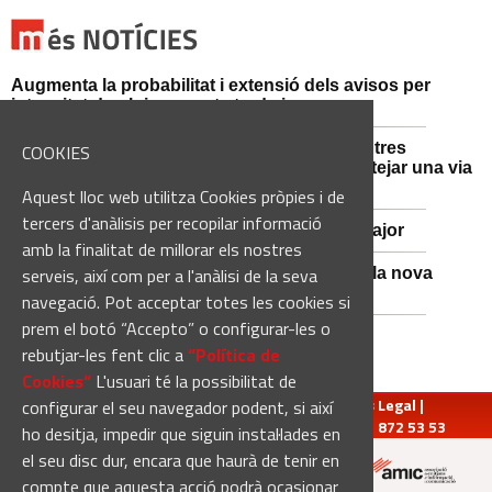
Augmenta la probabilitat i extensió dels avisos per
intensitat de pluja aquesta tarda i vespre
Mossos d'Esquadra i Guàrdia Civil detenen tres
COOKIES
persones i n'investiguen una altra per sabotejar una via
fèrria al Bages
Aquest lloc web utilitza Cookies pròpies i de
tercers d'anàlisis per recopilar informació
Viladordis es prepara per una nova Festa Major
amb la finalitat de millorar els nostres
serveis, així com per a l'anàlisi de la seva
Sant Vicenç de Castellet inicia les obres de la nova
comissaria de la Policia Local
navegació. Pot acceptar totes les cookies si
prem el botó “Accepto” o configurar-les o
rebutjar-les fent clic a
“Política de
Cookies“
L'usuari té la possibilitat de
redaccio@manresadiari.cat
|
Qui som
|
Avís Legal
|
configurar el seu navegador podent, si així
Pompeu Fabra, 7-13, 08240-Manresa | Tel.: 93 872 53 53
ho desitja, impedir que siguin instal·lades en
el seu disc dur, encara que haurà de tenir en
compte que aquesta acció podrà ocasionar