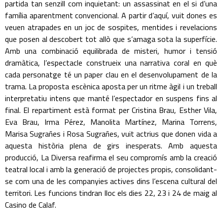
partida tan senzill com inquietant: un assassinat en el si d’una
família aparentment convencional. A partir d’aquí, vuit dones es
veuen atrapades en un joc de sospites, mentides i revelacions
que posen al descobert tot allò que s’amaga sota la superfície.
Amb una combinació equilibrada de misteri, humor i tensió
dramàtica, l’espectacle construeix una narrativa coral en què
cada personatge té un paper clau en el desenvolupament de la
trama. La proposta escènica aposta per un ritme àgil i un treball
interpretatiu intens que manté l’espectador en suspens fins al
final. El repartiment està format per Cristina Brau, Esther Vila,
Eva Brau, Irma Pérez, Manolita Martínez, Marina Torrens,
Marisa Sugrañes i Rosa Sugrañes, vuit actrius que donen vida a
aquesta història plena de girs inesperats. Amb aquesta
producció, La Diversa reafirma el seu compromís amb la creació
teatral local i amb la generació de projectes propis, consolidant-
se com una de les companyies actives dins l’escena cultural del
territori. Les funcions tindran lloc els dies 22, 23 i 24 de maig al
Casino de Calaf.