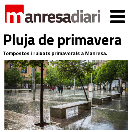
Pluja de primavera
Tempestes i ruixats primaverals a Manresa.