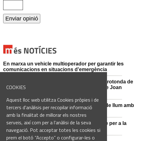
En marxa un vehicle multioperador per garantir les
comunicacions en situacions d'emergència
Afectacions al trànsit aquest divendres a la rotonda de
COOKIES
l'Avinguda dels Dolors amb el carrer Alcalde Joan
Selves
Aquest lloc web utilitza Cookies pròpies i de
Sant Vicenç de Castellet renova 570 punts de llum amb
tercers d'anàlisis per recopilar informació
tecnologia LED
amb la finalitat de millorar els nostres
serveis, així com per a l'anàlisi de la seva
Castellbell i el Vilar adquireix un nou vehicle per a la
Guàrdia Municipal
navegació. Pot acceptar totes les cookies si
prem el botó “Accepto” o configurar-les o