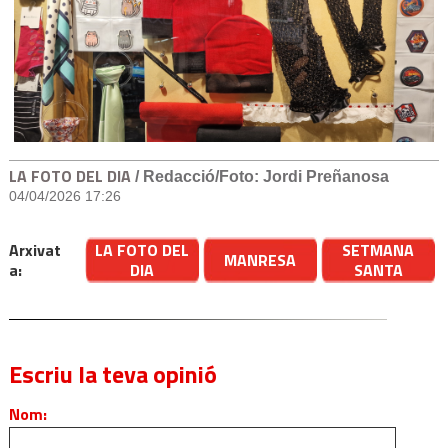
LA FOTO DEL DIA
/ Redacció/Foto: Jordi Preñanosa
04/04/2026 17:26
Arxivat
LA FOTO DEL
SETMANA
MANRESA
a:
DIA
SANTA
Escriu la teva opinió
Nom: