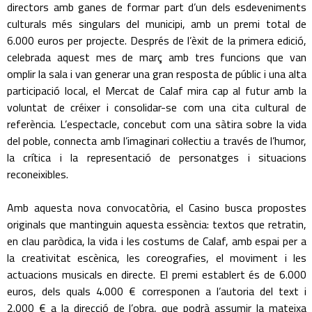
directors amb ganes de formar part d’un dels esdeveniments
culturals més singulars del municipi, amb un premi total de
6.000 euros per projecte. Després de l’èxit de la primera edició,
celebrada aquest mes de març amb tres funcions que van
omplir la sala i van generar una gran resposta de públic i una alta
participació local, el Mercat de Calaf mira cap al futur amb la
voluntat de créixer i consolidar-se com una cita cultural de
referència. L’espectacle, concebut com una sàtira sobre la vida
del poble, connecta amb l’imaginari col·lectiu a través de l’humor,
la crítica i la representació de personatges i situacions
reconeixibles.
Amb aquesta nova convocatòria, el Casino busca propostes
originals que mantinguin aquesta essència: textos que retratin,
en clau paròdica, la vida i les costums de Calaf, amb espai per a
la creativitat escènica, les coreografies, el moviment i les
actuacions musicals en directe. El premi establert és de 6.000
euros, dels quals 4.000 € corresponen a l’autoria del text i
2.000 € a la direcció de l’obra, que podrà assumir la mateixa