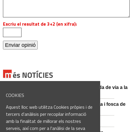
Escriu el resultat de 3+2 (en xifra):
El conductor d'un turisme mor en una sortida de via a la
BV-3008 a Fonollosa
COOKIES
Catalunya es prepara per a la nit més màgica i fosca de
Aquest lloc web utilitza Cookies pròpies i de
l'estiu, més enllà de l'eclipsi
tercers d'anàlisis per recopilar informació
amb la finalitat de millorar els nostres
Empats sense gols a Santa Coloma
serveis, així com per a l'anàlisi de la seva