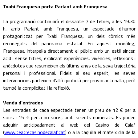
Txabi Franquesa porta Parlant amb Franquesa
La programació continuarà el dissabte 7 de febrer, a les 19.30
h, amb Parlant amb Franquesa, un espectacle d’humor
protagonitzat per Txabi Franquesa, un dels còmics més
reconeguts del panorama estatal. En aquest monòleg,
Franquesa interpel·la directament el públic amb un estil sincer,
àcid i sense filtres, explicant experiències, vivències, reflexions i
anècdotes que resumeixen els últims anys de la seva trajectòria
personal i professional. Fidels al seu esperit, les seves
intervencions parteixen d’allò quotidià per provocar la rialla, però
també la complicitat i la reflexió.
Venda d’entrades
Les entrades de cada espectacle tenen un preu de 12 € per a
socis i 15 € per a no socis, amb seients numerats. Es poden
adquirir anticipadament al web del Casino de Calaf
(
www.teatrecasinodecalaf.cat
) o a la taquilla el mateix dia de la