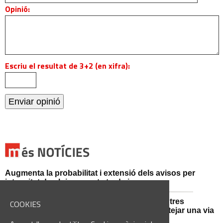
Opinió:
Escriu el resultat de 3+2 (en xifra):
Augmenta la probabilitat i extensió dels avisos per
intensitat de pluja aquesta tarda i vespre
Mossos d'Esquadra i Guàrdia Civil detenen tres
COOKIES
persones i n'investiguen una altra per sabotejar una via
fèrria al Bages