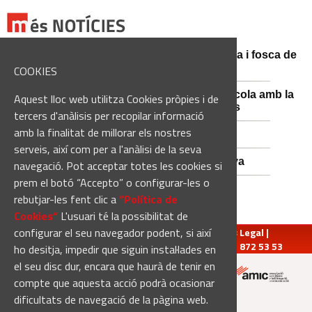
Catalunya es prepara per a la nit més màgica i fosca de
l'estiu, més enllà de l'eclipsi
COOKIES
Sant Fruitós posa en valor el patrimoni agrícola amb la
Aquest lloc web utilitza Cookies pròpies i de
restauració i exposició de peces històriques
tercers d'anàlisis per recopilar informació
amb la finalitat de millorar els nostres
Empats sense gols a Santa Coloma
serveis, així com per a l'anàlisi de la seva
Nou Atles de Varietats de Vinya de Catalunya
navegació. Pot acceptar totes les cookies si
prem el botó “Accepto” o configurar-les o
rebutjar-les fent clic a
“Política de
Cookies“
L'usuari té la possibilitat de
configurar el seu navegador podent, si així
redaccio@manresadiari.cat
|
Qui som
|
Avís Legal
|
Pompeu Fabra, 7-13, 08240-Manresa | Tel.: 93 872 53 53
ho desitja, impedir que siguin instal·lades en
el seu disc dur, encara que haurà de tenir en
compte que aquesta acció podrà ocasionar
Altres mitjans del grup:
dificultats de navegació de la pàgina web.