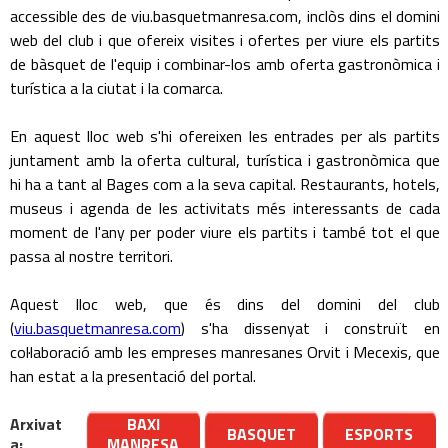
accessible des de viu.basquetmanresa.com, inclòs dins el domini
web del club i que ofereix visites i ofertes per viure els partits
de bàsquet de l'equip i combinar-los amb oferta gastronòmica i
turística a la ciutat i la comarca.
En aquest lloc web s'hi ofereixen les entrades per als partits
juntament amb la oferta cultural, turística i gastronòmica que
hi ha a tant al Bages com a la seva capital. Restaurants, hotels,
museus i agenda de les activitats més interessants de cada
moment de l'any per poder viure els partits i també tot el que
passa al nostre territori.
Aquest lloc web, que és dins del domini del club
(
viu.basquetmanresa.com
) s'ha dissenyat i construït en
col·laboració amb les empreses manresanes Orvit i Mecexis, que
han estat a la presentació del portal.
Arxivat
BAXI
BASQUET
ESPORTS
a:
MANRESA