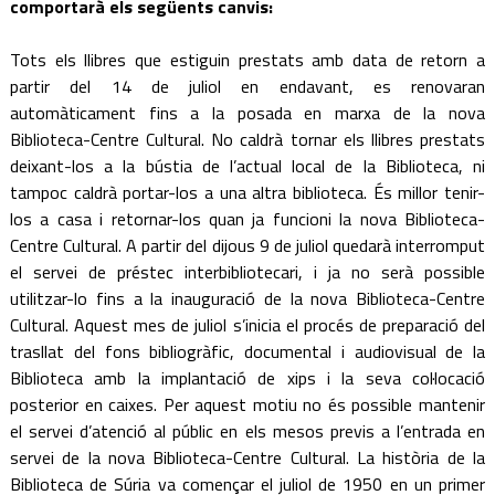
comportarà els següents canvis:
Tots els llibres que estiguin prestats amb data de retorn a
partir del 14 de juliol en endavant, es renovaran
automàticament fins a la posada en marxa de la nova
Biblioteca-Centre Cultural. No caldrà tornar els llibres prestats
deixant-los a la bústia de l’actual local de la Biblioteca, ni
tampoc caldrà portar-los a una altra biblioteca. És millor tenir-
los a casa i retornar-los quan ja funcioni la nova Biblioteca-
Centre Cultural. A partir del dijous 9 de juliol quedarà interromput
el servei de préstec interbibliotecari, i ja no serà possible
utilitzar-lo fins a la inauguració de la nova Biblioteca-Centre
Cultural. Aquest mes de juliol s’inicia el procés de preparació del
trasllat del fons bibliogràfic, documental i audiovisual de la
Biblioteca amb la implantació de xips i la seva col·locació
posterior en caixes. Per aquest motiu no és possible mantenir
el servei d’atenció al públic en els mesos previs a l’entrada en
servei de la nova Biblioteca-Centre Cultural. La història de la
Biblioteca de Súria va començar el juliol de 1950 en un primer