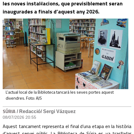
les noves instal·lacions, que previsiblement seran
inaugurades a finals d’aquest any 2026.
L'actual local de la Biblioteca tancarà les seves portes aquest
divendres. Foto: AJS
SÚRIA
/ Redacció/ Sergi Vázquez
08/07/2026 20:55
Aquest tancament representa el final d’una etapa en la història
d’aquest servei públic. La Biblioteca de Súria es va traslladar