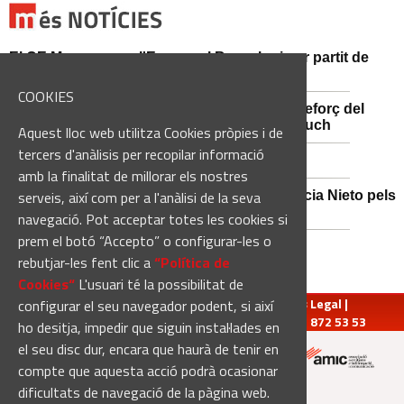
El CE Manresa rep l'Espanyol B en el primer partit de
pretemporada al Congost
COOKIES
Afectacions al trànsit i al servei de bus pel reforç del
paviment dels carrers Saclosa i Cardenal Lluch
Aquest lloc web utilitza Cookies pròpies i de
tercers d'anàlisis per recopilar informació
Mercat Gourmand a Bagà i Gósol
amb la finalitat de millorar els nostres
serveis, així com per a l'anàlisi de la seva
L'Ajuntament de Manresa felicita Isabel Garcia Nieto pels
seus 100 anys
navegació. Pot acceptar totes les cookies si
prem el botó “Accepto” o configurar-les o
rebutjar-les fent clic a
“Política de
Cookies“
L'usuari té la possibilitat de
redaccio@manresadiari.cat
|
Qui som
|
Avís Legal
|
configurar el seu navegador podent, si així
Pompeu Fabra, 7-13, 08240-Manresa | Tel.: 93 872 53 53
ho desitja, impedir que siguin instal·lades en
el seu disc dur, encara que haurà de tenir en
compte que aquesta acció podrà ocasionar
Altres mitjans del grup:
dificultats de navegació de la pàgina web.