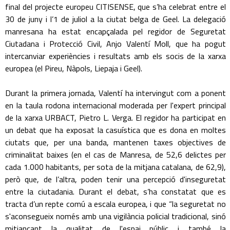
final del projecte europeu CITISENSE, que s’ha celebrat entre el
30 de juny i l’1 de juliol a la ciutat belga de Geel. La delegació
manresana ha estat encapçalada pel regidor de Seguretat
Ciutadana i Protecció Civil, Anjo Valentí Moll, que ha pogut
intercanviar experiències i resultats amb els socis de la xarxa
europea (el Pireu, Nàpols, Liepaja i Geel).
Durant la primera jornada, Valentí ha intervingut com a ponent
en la taula rodona internacional moderada per l'expert principal
de la xarxa URBACT, Pietro L. Verga. El regidor ha participat en
un debat que ha exposat la casuística que es dona en moltes
ciutats que, per una banda, mantenen taxes objectives de
criminalitat baixes (en el cas de Manresa, de 52,6 delictes per
cada 1.000 habitants, per sota de la mitjana catalana, de 62,9),
però que, de l’altra, poden tenir una percepció d'inseguretat
entre la ciutadania. Durant el debat, s’ha constatat que es
tracta d’un repte comú a escala europea, i que “la seguretat no
s'aconsegueix només amb una vigilància policial tradicional, sinó
mitjançant la qualitat de l'espai públic i també la