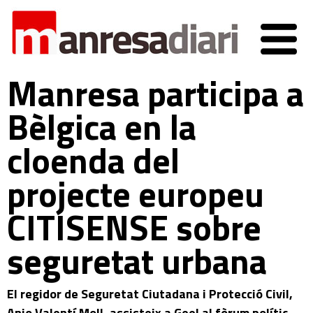
Manresa participa a
Bèlgica en la
cloenda del
projecte europeu
CITISENSE sobre
seguretat urbana
El regidor de Seguretat Ciutadana i Protecció Civil,
Anjo Valentí Moll, assisteix a Geel al fòrum polític