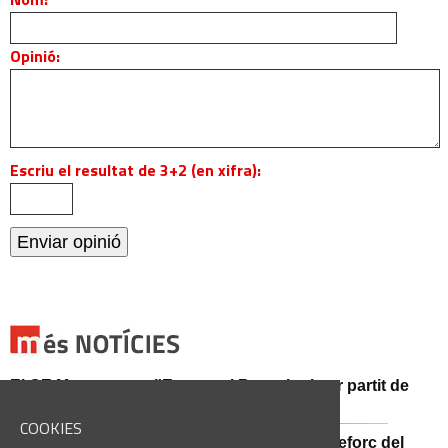
Opinió:
Escriu el resultat de 3+2 (en xifra):
El CE Manresa rep l'Espanyol B en el primer partit de
pretemporada al Congost
COOKIES
Afectacions al trànsit i al servei de bus pel reforç del