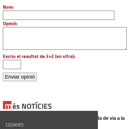
Nom:
Opinió:
Escriu el resultat de 3+2 (en xifra):
El conductor d'un turisme mor en una sortida de via a la
BV-3008 a Fonollosa
COOKIES