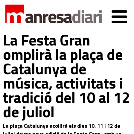
La Festa Gran
omplirà la plaça de
Catalunya de
música, activitats i
tradició del 10 al 12
de juliol
La plaça Catalunya acollirà els dies 10, 11 i 12 de
juliol deuna nova edició de la Festa Gran , amb un