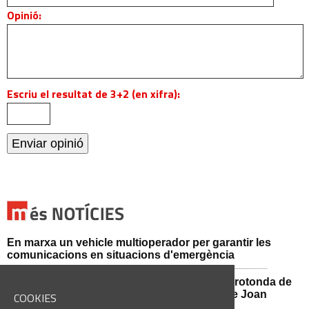
Opinió:
Escriu el resultat de 3+2 (en xifra):
En marxa un vehicle multioperador per garantir les
comunicacions en situacions d'emergència
Afectacions al trànsit aquest divendres a la rotonda de
l'Avinguda dels Dolors amb el carrer Alcalde Joan
COOKIES
Selves