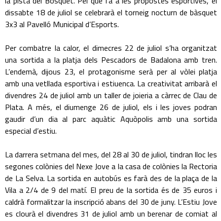
la pista del Bosquet. Pel que fa a les propostes esportives, el
dissabte 18 de juliol se celebrarà el torneig nocturn de bàsquet
3x3 al Pavelló Municipal d’Esports.
Per combatre la calor, el dimecres 22 de juliol s’ha organitzat
una sortida a la platja dels Pescadors de Badalona amb tren.
L’endemà, dijous 23, el protagonisme serà per al vòlei platja
amb una vetllada esportiva i estiuenca. La creativitat arribarà el
divendres 24 de juliol amb un taller de joieria a càrrec de Clau de
Plata. A més, el diumenge 26 de juliol, els i les joves podran
gaudir d’un dia al parc aquàtic Aquòpolis amb una sortida
especial d’estiu.
La darrera setmana del mes, del 28 al 30 de juliol, tindran lloc les
segones colònies del Nexe Jove a la casa de colònies la Rectoria
de La Selva. La sortida en autobús es farà des de la plaça de la
Vila a 2/4 de 9 del matí. El preu de la sortida és de 35 euros i
caldrà formalitzar la inscripció abans del 30 de juny. L’Estiu Jove
es clourà el divendres 31 de juliol amb un berenar de comiat al