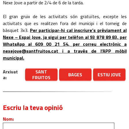
Nexe Jove a partir de 2/4 de 6 de la tarda.
El gran gruix de les activitats són gratuïtes, excepte les
activitats que es realitzen fora del municipi i el torneig de
bàsquet 3x3.
Per participar-hi cal inscriure’s prèviament al
Nexe – Espai Jove, ja sigui per telèfon al 93 878 89 83, per
WhatsApp al 609 00 21 54, per correu electrònic a
nexejove@santfruitos.cat i a través de l’APP mòbil
municipal.
Arxivat
SANT
BAGES
ESTIU JOVE
a:
FRUITOS
Escriu la teva opinió
Nom: