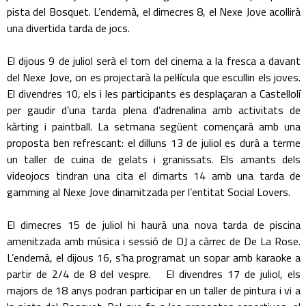
pista del Bosquet. L’endemà, el dimecres 8, el Nexe Jove acollirà
una divertida tarda de jocs.
El dijous 9 de juliol serà el torn del cinema a la fresca a davant
del Nexe Jove, on es projectarà la pel·lícula que escullin els joves.
El divendres 10, els i les participants es desplaçaran a Castellolí
per gaudir d’una tarda plena d’adrenalina amb activitats de
kàrting i paintball. La setmana següent començarà amb una
proposta ben refrescant: el dilluns 13 de juliol es durà a terme
un taller de cuina de gelats i granissats. Els amants dels
videojocs tindran una cita el dimarts 14 amb una tarda de
gamming al Nexe Jove dinamitzada per l’entitat Social Lovers.
El dimecres 15 de juliol hi haurà una nova tarda de piscina
amenitzada amb música i sessió de DJ a càrrec de De La Rose.
L’endemà, el dijous 16, s’ha programat un sopar amb karaoke a
partir de 2/4 de 8 del vespre. El divendres 17 de juliol, els
majors de 18 anys podran participar en un taller de pintura i vi a