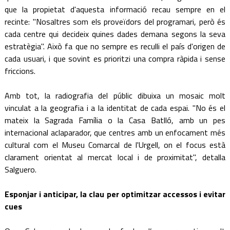
que la propietat d'aquesta informació recau sempre en el
recinte: "Nosaltres som els proveïdors del programari, però és
cada centre qui decideix quines dades demana segons la seva
estratègia". Això fa que no sempre es reculli el país d'origen de
cada usuari, i que sovint es prioritzi una compra ràpida i sense
friccions.
Amb tot, la radiografia del públic dibuixa un mosaic molt
vinculat a la geografia i a la identitat de cada espai. "No és el
mateix la Sagrada Família o la Casa Batlló, amb un pes
internacional aclaparador, que centres amb un enfocament més
cultural com el Museu Comarcal de l'Urgell, on el focus està
clarament orientat al mercat local i de proximitat", detalla
Salguero.
Esponjar i anticipar, la clau per optimitzar accessos i evitar
cues