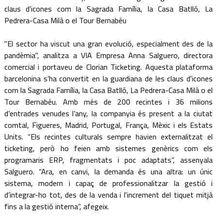
claus d'icones com la Sagrada Família, la Casa Batlló, La
Pedrera-Casa Milà o el Tour Bernabéu
"El sector ha viscut una gran evolució, especialment des de la
pandèmia", analitza a VIA Empresa Anna Salguero, directora
comercial i portaveu de Clorian Ticketing. Aquesta plataforma
barcelonina s’ha convertit en la guardiana de les claus d'icones
com la Sagrada Família, la Casa Batlló, La Pedrera-Casa Milà o el
Tour Bernabéu. Amb més de 200 recintes i 36 milions
d’entrades venudes l’any, la companyia és present a la ciutat
comtal, Figueres, Madrid, Portugal, França, Mèxic i els Estats
Units. “Els recintes culturals sempre havien externalitzat el
ticketing, però ho feien amb sistemes genèrics com els
programaris ERP, fragmentats i poc adaptats”, assenyala
Salguero. “Ara, en canvi, la demanda és una altra: un únic
sistema, modern i capaç de professionalitzar la gestió i
d’integrar-ho tot, des de la venda i l'increment del tiquet mitjà
fins a la gestió interna”, afegeix.