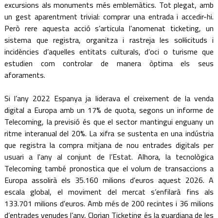
excursions als monuments més emblemàtics. Tot plegat, amb
un gest aparentment trivial: comprar una entrada i accedir-hi.
Però rere aquesta acció s’articula l’anomenat ticketing, un
sistema que registra, organitza i rastreja les sol·licituds i
incidències d’aquelles entitats culturals, d’oci o turisme que
estudien com controlar de manera òptima els seus
aforaments.
Si l’any 2022 Espanya ja liderava el creixement de la venda
digital a Europa amb un 17% de quota, segons un informe de
Telecoming, la previsió és que el sector mantingui enguany un
ritme interanual del 20%. La xifra se sustenta en una indústria
que registra la compra mitjana de nou entrades digitals per
usuari a l'any al conjunt de l’Estat. Alhora, la tecnològica
Telecoming també pronostica que el volum de transaccions a
Europa assolirà els 35.160 milions d'euros aquest 2026. A
escala global, el moviment del mercat s’enfilarà fins als
133.701 milions d'euros. Amb més de 200 recintes i 36 milions
d’entrades venudes l’any, Clorian Ticketing és la guardiana de les