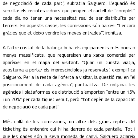
de negociació de cada part”, subratlla Salguero. L’equació és
senzilla: els recintes icònics que pengen el cartell de "complet"
cada dia no tenen una necessitat real de ser distribuïts per
tercers. En aquests casos, les comissions són baixes: “I encara
gràcies que et deixo vendre les meves entrades’”, ironitza.
A l'altre costat de la balança hi ha els equipaments més nous o
menys massificats, que requereixen una xarxa comercial per
aparèixer en el mapa del visitant. “Quan un turista viatja,
acostuma a portar els imprescindibles ja reservats”, exemplifica
Salguero. Per a la resta de l'oferta a visitar, la qüestió rau en “el
posicionament de cada agència”, puntualitza. De mitjana, les
agències i plataformes de distribució s’emporten “entre un 15%
i un 20%” per cada tiquet venut, però "tot depèn de la capacitat
de negociació de cada part"
Més enllà de les comissions, un altre dels grans reptes del
ticketing és entendre qui hi ha darrere de cada pantalla. Tot i
que les dades són la seva moneda de canvi, Salguero aclareix