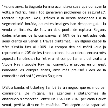
“Fa uns anys, la Sagrada Família acumulava cues que donaven la
volta a l’edifici, fins i tot generaven problemes de seguretat”,
recorda Salguero. Avui, gràcies a la venda anticipada i a la
segmentació horària, aquestes imatges han desaparegut. I la
venda en línia és, de fet, un dels punts de ruptura. Segons
dades internes de la companyia, el 60% de les entrades dels
seus clients es venen a través d’internet, i en alguns casos la
xifra s’enfila fins al 100%. La compra des del mòbil -que ja
representa el 70% de les transaccions- ha accelerat encara més
aquesta tendència i ha fet virar el comportament del visitant:
“Apple Pay i Google Pay han convertit el procés en un gest
immediat: es compra abans, amb més previsió i des de la
comoditat del sofà”, explica Salguero.
D’altra banda, el ticketing també és un negoci que es mou per
comissions. De mitjana, les agències i plataformes de
distribució s’emporten “entre un 15% i un 20%” per cada tiquet
venut, però la xifra no és estàtica. “Tot depèn de la capacitat