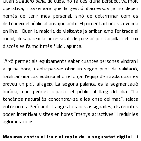
Quan Salguero parla de cues, ho fa des d’una perspectiva molt
operativa, i assenyala que la gestió d’accessos ja no depèn
només de tenir més personal, sinó de determinar com es
distribueix el públic abans que arribi. El primer factor és la venda
en línia. "Quan la majoria de visitants ja arriben amb l’entrada al
mòbil, desapareix la necessitat de passar per taquilla i el flux
d’accés es fa molt més fluid", apunta.
"Això permet als equipaments saber quantes persones vindran i
a quina hora, i anticipar-se: obrir un segon punt de validació,
habilitar una cua addicional o reforçar l’equip d’entrada quan es
preveu un pic", afegeix. La segona palanca és la segmentació
horària, que permet repartir el públic al llarg del dia. "La
tendència natural és concentrar-se a les onze del matí", relata
entre riures. Però amb franges horàries assignades, els recintes
poden incentivar visites en hores "menys atractives" i reduir les
aglomeracions.
Mesures contra el frau: el repte de la seguretat digital... i