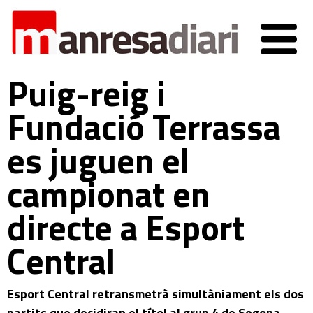
Puig-reig i
Fundació Terrassa
es juguen el
campionat en
directe a Esport
Central
Esport Central retransmetrà simultàniament els dos
partits que decidiran el títol al grup 4 de Segona