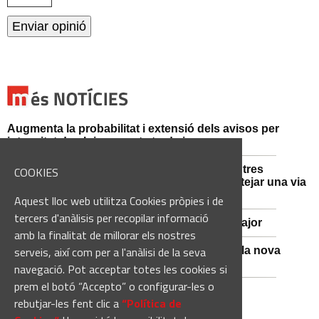
Augmenta la probabilitat i extensió dels avisos per
intensitat de pluja aquesta tarda i vespre
Mossos d'Esquadra i Guàrdia Civil detenen tres
COOKIES
persones i n'investiguen una altra per sabotejar una via
fèrria al Bages
Aquest lloc web utilitza Cookies pròpies i de
tercers d'anàlisis per recopilar informació
Viladordis es prepara per una nova Festa Major
amb la finalitat de millorar els nostres
serveis, així com per a l'anàlisi de la seva
Sant Vicenç de Castellet inicia les obres de la nova
comissaria de la Policia Local
navegació. Pot acceptar totes les cookies si
prem el botó “Accepto” o configurar-les o
rebutjar-les fent clic a
“Política de