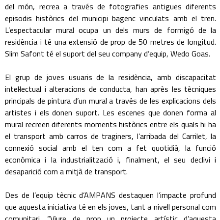
del món, recrea a través de fotografies antigues diferents
episodis històrics del municipi bagenc vinculats amb el tren.
L’espectacular mural ocupa un dels murs de formigó de la
residència i té una extensió de prop de 50 metres de longitud.
Slim Safont té el suport del seu company d’equip, Wedo Goas.
El grup de joves usuaris de la residència, amb discapacitat
intel·lectual i alteracions de conducta, han après les tècniques
principals de pintura d’un mural a través de les explicacions dels
artistes i els donen suport. Les escenes que donen forma al
mural recreen diferents moments històrics entre els quals hi ha
el transport amb carros de traginers, l’arribada del Carrilet, la
connexió social amb el ten com a fet quotidià, la funció
econòmica i la industrialització i, finalment, el seu declivi i
desaparició com a mitjà de transport.
Des de l’equip tècnic d’AMPANS destaquen l’impacte profund
que aquesta iniciativa té en els joves, tant a nivell personal com
comunitari. “Viure de prop un projecte artístic d’aquesta