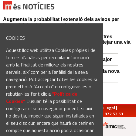
Augmenta la probabilitat i extensió dels avisos per
intensitat de pluja aquesta tarda i vespre
Mossos d'Esquadra i Guàrdia Civil detenen tres
COOKIES
persones i n'investiguen una altra per sabotejar una via
fèrria al Bages
Aquest lloc web utilitza Cookies pròpies i de
tercers d'anàlisis per recopilar informació
Viladordis es prepara per una nova Festa Major
amb la finalitat de millorar els nostres
serveis, així com per a l'anàlisi de la seva
Sant Vicenç de Castellet inicia les obres de la nova
comissaria de la Policia Local
navegació. Pot acceptar totes les cookies si
prem el botó “Accepto” o configurar-les o
rebutjar-les fent clic a
“Política de
Cookies“
L'usuari té la possibilitat de
redaccio@manresadiari.cat
|
Qui som
|
Avís Legal
|
configurar el seu navegador podent, si així
Pompeu Fabra, 7-13, 08240-Manresa | Tel.: 93 872 53 53
ho desitja, impedir que siguin instal·lades en
el seu disc dur, encara que haurà de tenir en
compte que aquesta acció podrà ocasionar
Altres mitjans del grup: