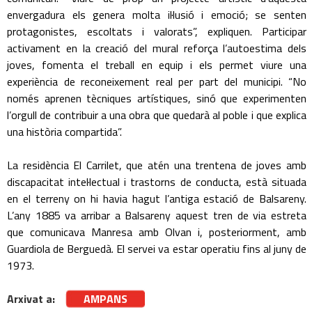
envergadura els genera molta il·lusió i emoció; se senten
protagonistes, escoltats i valorats”, expliquen. Participar
activament en la creació del mural reforça l’autoestima dels
joves, fomenta el treball en equip i els permet viure una
experiència de reconeixement real per part del municipi. “No
només aprenen tècniques artístiques, sinó que experimenten
l’orgull de contribuir a una obra que quedarà al poble i que explica
una història compartida”.
La residència El Carrilet, que atén una trentena de joves amb
discapacitat intel·lectual i trastorns de conducta, està situada
en el terreny on hi havia hagut l’antiga estació de Balsareny.
L’any 1885 va arribar a Balsareny aquest tren de via estreta
que comunicava Manresa amb Olvan i, posteriorment, amb
Guardiola de Berguedà. El servei va estar operatiu fins al juny de
1973.
Arxivat a:
AMPANS