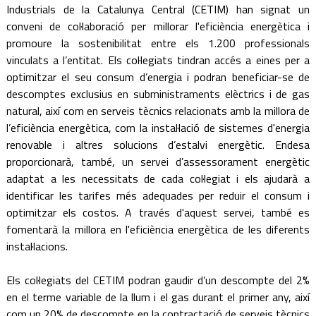
Industrials de la Catalunya Central (CETIM) han signat un
conveni de col·laboració per millorar l'eficiència energètica i
promoure la sostenibilitat entre els 1.200 professionals
vinculats a l’entitat. Els col·legiats tindran accés a eines per a
optimitzar el seu consum d’energia i podran beneficiar-se de
descomptes exclusius en subministraments elèctrics i de gas
natural, així com en serveis tècnics relacionats amb la millora de
l’eficiència energètica, com la instal·lació de sistemes d'energia
renovable i altres solucions d’estalvi energètic. Endesa
proporcionarà, també, un servei d’assessorament energètic
adaptat a les necessitats de cada col·legiat i els ajudarà a
identificar les tarifes més adequades per reduir el consum i
optimitzar els costos. A través d'aquest servei, també es
fomentarà la millora en l'eficiència energètica de les diferents
instal·lacions.
Els col·legiats del CETIM podran gaudir d’un descompte del 2%
en el terme variable de la llum i el gas durant el primer any, així
com un 20% de descompte en la contractació de serveis tècnics