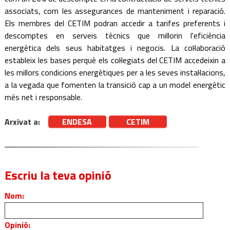
associats, com les assegurances de manteniment i reparació.
Els membres del CETIM podran accedir a tarifes preferents i
descomptes en serveis tècnics que millorin l'eficiència
energètica dels seus habitatges i negocis. La col·laboració
estableix les bases perquè els col·legiats del CETIM accedeixin a
les millors condicions energètiques per a les seves instal·lacions,
a la vegada que fomenten la transició cap a un model energètic
més net i responsable.
Arxivat a:
ENDESA
CETIM
Escriu la teva opinió
Nom:
Opinió: