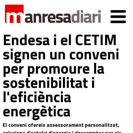
Endesa i el CETIM
signen un conveni
per promoure la
sostenibilitat i
l'eficiència
energètica
El conveni ofereix assessorament personalitzat,
solucions d'estalvi d'energia i descomptes per als