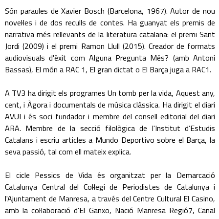
Són paraules de Xavier Bosch (Barcelona, 1967). Autor de nou
novel·les i de dos reculls de contes. Ha guanyat els premis de
narrativa més rellevants de la literatura catalana: el premi Sant
Jordi (2009) i el premi Ramon Llull (2015). Creador de formats
audiovisuals d'èxit com Alguna Pregunta Més? (amb Antoni
Bassas), El món a RAC 1, El gran dictat o El Barça juga a RAC1.
A TV3 ha dirigit els programes Un tomb per la vida, Aquest any,
cent, i Àgora i documentals de música clàssica. Ha dirigit el diari
AVUI i és soci fundador i membre del consell editorial del diari
ARA. Membre de la secció filològica de l'Institut d’Estudis
Catalans i escriu articles a Mundo Deportivo sobre el Barça, la
seva passió, tal com ell mateix explica.
El cicle Pessics de Vida és organitzat per la Demarcació
Catalunya Central del Col·legi de Periodistes de Catalunya i
l'Ajuntament de Manresa, a través del Centre Cultural El Casino,
amb la col·laboració d'El Ganxo, Nació Manresa Regió7, Canal