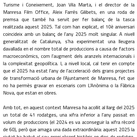
Turisme i Coneixement, Joan Vila Marta, i el director de la
Manresa Film Office, Aleix Farrés Gilibets, en una roda de
premsa que també ha servit per fer balanç de la tasca
realitzada aquest 2025. Tal com han explicat, el 10è aniversari
coincideix amb un balanç de l'any 2025 molt singular. A nivell
generalitzat de Catalunya, s'ha experimentat una lleugera
davallada en el nombre total de produccions a causa de factors
macroeconòmics, com l'augment dels aranzels internacionals i
la complexitat geopolítica. I, a nivell local, cal tenir en compte
que el 2025 ha estat l'any de l'acceleració dels grans projectes
de transformació urbana de l'Ajuntament de Manresa, fet que
no ha permès gravar en escenaris com L’Anònima o la Fàbrica
Nova, que estan en obres.
Amb tot, en aquest context Manresa ha acollit al llarg del 2025
un total de 41 rodatges, una xifra inferior a l'any passat en
volum de produccions (el 2024 es va aconseguir la xifra rècord
de 60), però que amaga una dada extraordinària: aquest 2025 la
ciutat ha batut el seu propi rècord històric en dies de rodatge,