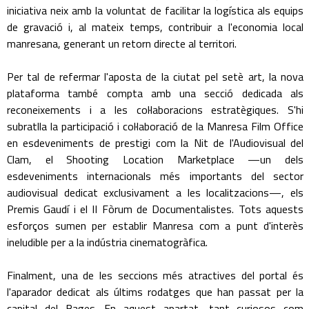
iniciativa neix amb la voluntat de facilitar la logística als equips
de gravació i, al mateix temps, contribuir a l'economia local
manresana, generant un retorn directe al territori.
Per tal de refermar l'aposta de la ciutat pel setè art, la nova
plataforma també compta amb una secció dedicada als
reconeixements i a les col·laboracions estratègiques. S'hi
subratlla la participació i col·laboració de la Manresa Film Office
en esdeveniments de prestigi com la Nit de l'Audiovisual del
Clam, el Shooting Location Marketplace —un dels
esdeveniments internacionals més importants del sector
audiovisual dedicat exclusivament a les localitzacions—, els
Premis Gaudí i el II Fòrum de Documentalistes. Tots aquests
esforços sumen per establir Manresa com a punt d'interès
ineludible per a la indústria cinematogràfica.
Finalment, una de les seccions més atractives del portal és
l'aparador dedicat als últims rodatges que han passat per la
capital del Bages. En aquest apartat, tant curiosos com