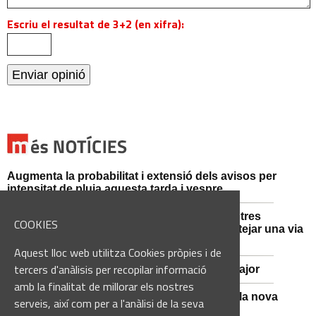
Escriu el resultat de 3+2 (en xifra):
Augmenta la probabilitat i extensió dels avisos per
intensitat de pluja aquesta tarda i vespre
Mossos d'Esquadra i Guàrdia Civil detenen tres
COOKIES
persones i n'investiguen una altra per sabotejar una via
fèrria al Bages
Aquest lloc web utilitza Cookies pròpies i de
tercers d'anàlisis per recopilar informació
Viladordis es prepara per una nova Festa Major
amb la finalitat de millorar els nostres
Sant Vicenç de Castellet inicia les obres de la nova
serveis, així com per a l'anàlisi de la seva
comissaria de la Policia Local