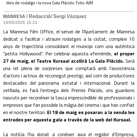
dies de rodatge i la nova Gala Plácido. Foto: AJM
MANRESA
/ Redacció/ Sergi Vázquez
14/05/2026 15:21
La Manresa Film Office, el servei de l'Ajuntament de Manresa
dedicat a facilitar i atraure rodatges a la ciutat, compleix 10
anys de trajectòria consolidant el municipi com una autèntica
"petita Hollywood". Per celebrar aquesta efemèride,
el proper
27 de maig, el Teatre Kursaal acollirà La Gala Plácido.
Serà
una nit plena de sorpreses que comptarà amb l'assistència
d'actors i actrius de reconegut prestigi, així com de productores
destacades del panorama estatal i internacional. Durant la
vetllada, es farà l'entrega dels Premis Plácido, uns guardons
nascuts per reconèixer la tasca imprescindible de professionals i
empreses que fan possible la màgia del cinema i que han confiat
en el nostre territori.
El 18 de maig es posaran a la venda les
entrades per aquesta gala a través de la web del Kursaal.
La notícia l’ha donat a conèixer avui el regidor d’Empresa,