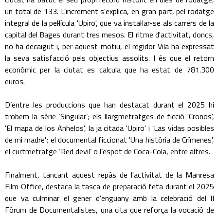
un total de 133. L’increment s'explica, en gran part, pel rodatge
integral de la pel·lícula 'Upiro', que va instal·lar-se als carrers de la
capital del Bages durant tres mesos. El ritme d'activitat, doncs,
no ha decaigut i, per aquest motiu, el regidor Vila ha expressat
la seva satisfacció pels objectius assolits. I és que el retorn
econòmic per la ciutat es calcula que ha estat de 781.300
euros.
D’entre les produccions que han destacat durant el 2025 hi
trobem la sèrie ‘Singular’; els llargmetratges de ficció 'Cronos',
'El mapa de los Anhelos', la ja citada 'Upiro' i 'Las vidas posibles
de mi madre'; el documental ficcionat 'Una història de Crímenes',
el curtmetratge ‘Red devil’ o l’espot de Coca-Cola, entre altres.
Finalment, tancant aquest repàs de l'activitat de la Manresa
Film Office, destaca la tasca de preparació feta durant el 2025
que va culminar el gener d'enguany amb la celebració del II
Fòrum de Documentalistes, una cita que reforça la vocació de