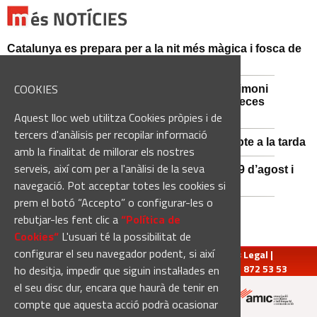
Catalunya es prepara per a la nit més màgica i fosca de
l'estiu, més enllà de l'eclipsi
COOKIES
Sant Fruitós de Bages posa en valor el patrimoni
agrícola amb la restauració i exposició de peces
històriques
Aquest lloc web utilitza Cookies pròpies i de
tercers d'anàlisis per recopilar informació
Es manté la previsió de pluges fortes dissabte a la tarda
amb la finalitat de millorar els nostres
serveis, així com per a l'anàlisi de la seva
El 3x3 de bàsquet de Solsona s’avança al 29 d’agost i
estrena premis en metàl·lic
navegació. Pot acceptar totes les cookies si
prem el botó “Accepto” o configurar-les o
rebutjar-les fent clic a
“Política de
Cookies“
L'usuari té la possibilitat de
configurar el seu navegador podent, si així
redaccio@manresadiari.cat
|
Qui som
|
Avís Legal
|
Pompeu Fabra, 7-13, 08240-Manresa | Tel.: 93 872 53 53
ho desitja, impedir que siguin instal·lades en
el seu disc dur, encara que haurà de tenir en
compte que aquesta acció podrà ocasionar