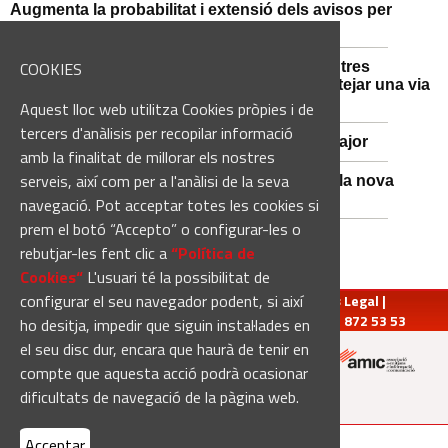
Augmenta la probabilitat i extensió dels avisos per
intensitat de pluja aquesta tarda i vespre
COOKIES
Mossos d'Esquadra i Guàrdia Civil detenen tres
persones i n'investiguen una altra per sabotejar una via
fèrria al Bages
Aquest lloc web utilitza Cookies pròpies i de
tercers d'anàlisis per recopilar informació
Viladordis es prepara per una nova Festa Major
amb la finalitat de millorar els nostres
serveis, així com per a l'anàlisi de la seva
Sant Vicenç de Castellet inicia les obres de la nova
comissaria de la Policia Local
navegació. Pot acceptar totes les cookies si
prem el botó “Accepto” o configurar-les o
rebutjar-les fent clic a
“Política de
Cookies“
L'usuari té la possibilitat de
configurar el seu navegador podent, si així
redaccio@manresadiari.cat
|
Qui som
|
Avís Legal
|
Pompeu Fabra, 7-13, 08240-Manresa | Tel.: 93 872 53 53
ho desitja, impedir que siguin instal·lades en
el seu disc dur, encara que haurà de tenir en
compte que aquesta acció podrà ocasionar
Altres mitjans del grup:
dificultats de navegació de la pàgina web.
Acceptar
[Web creada per
Duma Interactiva
]