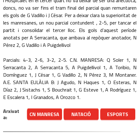
l’Hospitalet en el tercer quart no va deixar de ser una anècdota,
doncs, no va ser fins el tram final del parcial quan remuntaren
els gols de G Vadillo i J César. Per a deixar clara la superioritat de
les manresanes, un nou parcial contundent , 2-5, per tancar el
partit i consolidar el tercer lloc. Els gols d’aquest període
anotats per A Serracanta, que arribava al repòquer anotador, N
Pérez 2, G Vadillo i A Puigdellivol
Parcials: 4-3, 2-6, 3-2, 2-5. C.N. MANRESA: Q Soler 1, N
Serracanta 2, A Serracanta 5, A Puigdellivol 1, A Toribio, N
Domínguez 1, J César 1, G Vadillo 2, N Pérez 3, M Montaner.
A.E. SANTA EULÀLIA B: J Agudo, N Haques 1, O Esteras, N
Díaz 2, J Sistachs 1, S Bouchrait 1, G Esteve 1, A Rodríguez 1,
E Escalera 1, I Granados, A Orozco 1.
Arxivat
CN MANRESA
NATACIÓ
ESPORTS
a: