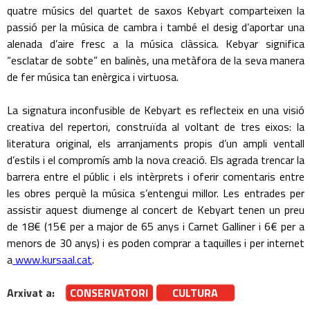
quatre músics del quartet de saxos Kebyart comparteixen la
passió per la música de cambra i també el desig d’aportar una
alenada d’aire fresc a la música clàssica. Kebyar significa
“esclatar de sobte” en balinès, una metàfora de la seva manera
de fer música tan enèrgica i virtuosa.
La signatura inconfusible de Kebyart es reflecteix en una visió
creativa del repertori, construïda al voltant de tres eixos: la
literatura original, els arranjaments propis d’un ampli ventall
d’estils i el compromís amb la nova creació. Els agrada trencar la
barrera entre el públic i els intèrprets i oferir comentaris entre
les obres perquè la música s’entengui millor. Les entrades per
assistir aquest diumenge al concert de Kebyart tenen un preu
de 18€ (15€ per a major de 65 anys i Carnet Galliner i 6€ per a
menors de 30 anys) i es poden comprar a taquilles i per internet
a
www.kursaal.cat
.
Arxivat a:
CONSERVATORI
CULTURA