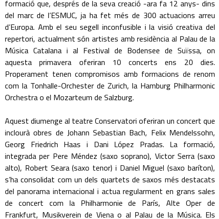
formació que, després de la seva creació -ara fa 12 anys- dins
del marc de l’ESMUC, ja ha fet més de 300 actuacions arreu
d’Europa. Amb el seu segell inconfusible i la visió creativa del
repertori, actualment són artistes amb residència al Palau de la
Música Catalana i al Festival de Bodensee de Suïssa, on
aquesta primavera oferiran 10 concerts ens 20 dies.
Properament tenen compromisos amb formacions de renom
com la Tonhalle-Orchester de Zurich, la Hamburg Philharmonic
Orchestra o el Mozarteum de Salzburg.
Aquest diumenge al teatre Conservatori oferiran un concert que
inclourà obres de Johann Sebastian Bach, Felix Mendelssohn,
Georg Friedrich Haas i Dani López Pradas. La formació,
integrada per Pere Méndez (saxo soprano), Victor Serra (saxo
alto), Robert Seara (saxo tenor) i Daniel Miguel (saxo baríton),
s’ha consolidat com un dels quartets de saxos més destacats
del panorama internacional i actua regularment en grans sales
de concert com la Philharmonie de París, Alte Oper de
Frankfurt, Musikverein de Viena o al Palau de la Música. Els