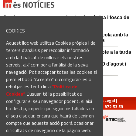
Catalunya es prepara per a la nit més màgica i fosca de
l'estiu, més enllà de l'eclipsi
COOKIES
Sant Fruitós posa en valor el patrimoni agrícola amb la
restauració i exposició de peces històriques
Aquest lloc web utilitza Cookies pròpies i de
tercers d'anàlisis per recopilar informació
Es manté la previsió de pluges fortes dissabte a la tarda
amb la finalitat de millorar els nostres
serveis, així com per a l'anàlisi de la seva
El 3x3 de bàsquet de Solsona s’avança al 29 d’agost i
estrena premis en metàl·lic
navegació. Pot acceptar totes les cookies si
prem el botó “Accepto” o configurar-les o
rebutjar-les fent clic a
“Política de
Cookies“
L'usuari té la possibilitat de
redaccio@manresadiari.cat
|
Qui som
|
Avís Legal
|
configurar el seu navegador podent, si així
Pompeu Fabra, 7-13, 08240-Manresa | Tel.: 93 872 53 53
ho desitja, impedir que siguin instal·lades en
el seu disc dur, encara que haurà de tenir en
compte que aquesta acció podrà ocasionar
Altres mitjans del grup:
dificultats de navegació de la pàgina web.