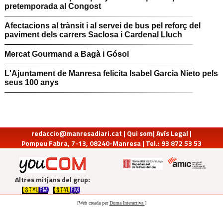
pretemporada al Congost
Afectacions al trànsit i al servei de bus pel reforç del
paviment dels carrers Saclosa i Cardenal Lluch
Mercat Gourmand a Bagà i Gósol
L'Ajuntament de Manresa felicita Isabel Garcia Nieto pels
seus 100 anys
redaccio@manresadiari.cat
|
Qui som
|
Avís Legal
|
Pompeu Fabra, 7-13, 08240-Manresa | Tel.: 93 872 53 53
Altres mitjans del grup:
[Web creada per
Duma Interactiva
]