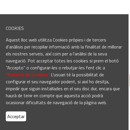
COOKIES
Aquest lloc web utilitza Cookies pròpies i de tercers
d'anàlisis per recopilar informació amb la finalitat de millorar
els nostres serveis, així com per a l'anàlisi de la seva
navegació. Pot acceptar totes les cookies si prem el botó
“Accepto” o configurar-les o rebutjar-les fent clic a
“Política de Cookies“
L'usuari té la possibilitat de
configurar el seu navegador podent, si així ho desitja,
impedir que siguin instal·lades en el seu disc dur, encara que
haurà de tenir en compte que aquesta acció podrà
ocasionar dificultats de navegació de la pàgina web.
Acceptar