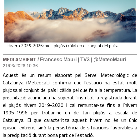
Hivern 2025-2026: molt plujós i càlid en el conjunt del país.
MEDI AMBIENT
/ Francesc Mauri | TV3 | @MeteoMauri
21/03/2026 10:36
Aquest és un resum elaborat pel Servei Meteorològic de
Catalunya (Meteocat) confirma que l’estació ha estat molt
plujosa al conjunt del país i càlida pel que fa a la temperatura. La
precipitació acumulada ha superat fins i tot la registrada durant
el plujós hivern 2019-2020 i cal remuntar-se fins a l’hivern
1995-1996 per trobar-ne un de tan plujós a escala de
Catalunya. El que caracteritza aquest hivern no és un únic
episodi extrem, sinó la persistència de situacions favorables a
la precipitació durant bona part de l’estació.