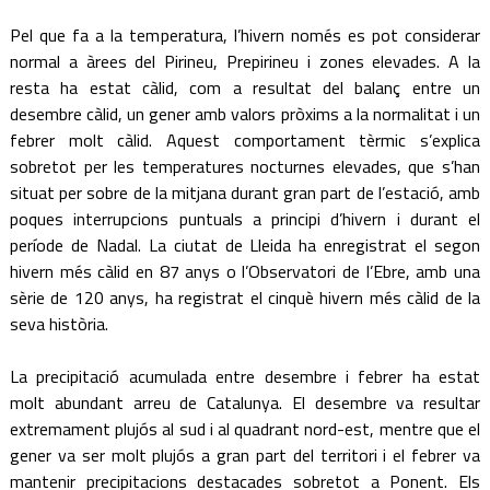
Pel que fa a la temperatura, l’hivern només es pot considerar
normal a àrees del Pirineu, Prepirineu i zones elevades. A la
resta ha estat càlid, com a resultat del balanç entre un
desembre càlid, un gener amb valors pròxims a la normalitat i un
febrer molt càlid. Aquest comportament tèrmic s’explica
sobretot per les temperatures nocturnes elevades, que s’han
situat per sobre de la mitjana durant gran part de l’estació, amb
poques interrupcions puntuals a principi d’hivern i durant el
període de Nadal. La ciutat de Lleida ha enregistrat el segon
hivern més càlid en 87 anys o l’Observatori de l’Ebre, amb una
sèrie de 120 anys, ha registrat el cinquè hivern més càlid de la
seva història.
La precipitació acumulada entre desembre i febrer ha estat
molt abundant arreu de Catalunya. El desembre va resultar
extremament plujós al sud i al quadrant nord-est, mentre que el
gener va ser molt plujós a gran part del territori i el febrer va
mantenir precipitacions destacades sobretot a Ponent. Els