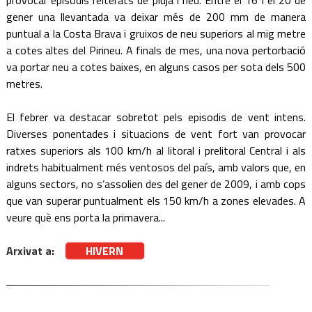
provocar episodis reiterats de pluja i neu. Entre el 16 i el 20 de
gener una llevantada va deixar més de 200 mm de manera
puntual a la Costa Brava i gruixos de neu superiors al mig metre
a cotes altes del Pirineu. A finals de mes, una nova pertorbació
va portar neu a cotes baixes, en alguns casos per sota dels 500
metres.
El febrer va destacar sobretot pels episodis de vent intens.
Diverses ponentades i situacions de vent fort van provocar
ratxes superiors als 100 km/h al litoral i prelitoral Central i als
indrets habitualment més ventosos del país, amb valors que, en
alguns sectors, no s’assolien des del gener de 2009, i amb cops
que van superar puntualment els 150 km/h a zones elevades. A
veure què ens porta la primavera...
Arxivat a:
HIVERN