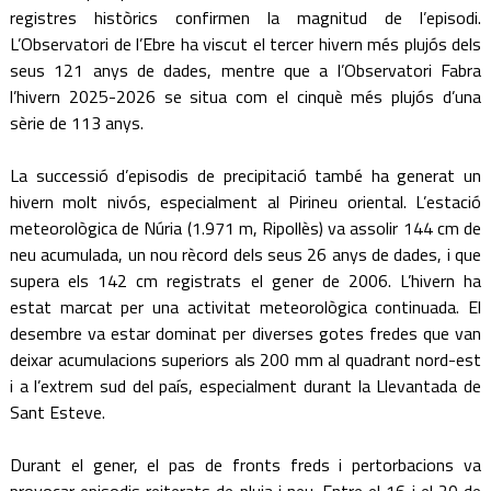
registres històrics confirmen la magnitud de l’episodi.
L’Observatori de l’Ebre ha viscut el tercer hivern més plujós dels
seus 121 anys de dades, mentre que a l’Observatori Fabra
l’hivern 2025-2026 se situa com el cinquè més plujós d’una
sèrie de 113 anys.
La successió d’episodis de precipitació també ha generat un
hivern molt nivós, especialment al Pirineu oriental. L’estació
meteorològica de Núria (1.971 m, Ripollès) va assolir 144 cm de
neu acumulada, un nou rècord dels seus 26 anys de dades, i que
supera els 142 cm registrats el gener de 2006. L’hivern ha
estat marcat per una activitat meteorològica continuada. El
desembre va estar dominat per diverses gotes fredes que van
deixar acumulacions superiors als 200 mm al quadrant nord-est
i a l’extrem sud del país, especialment durant la Llevantada de
Sant Esteve.
Durant el gener, el pas de fronts freds i pertorbacions va