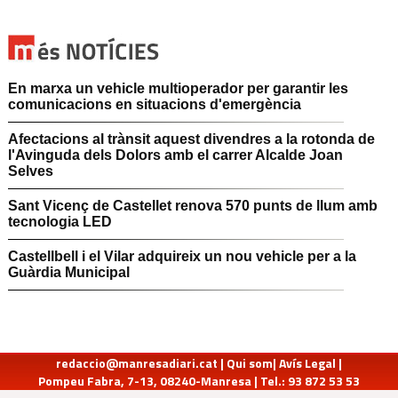
En marxa un vehicle multioperador per garantir les
comunicacions en situacions d'emergència
Afectacions al trànsit aquest divendres a la rotonda de
l'Avinguda dels Dolors amb el carrer Alcalde Joan
Selves
Sant Vicenç de Castellet renova 570 punts de llum amb
tecnologia LED
Castellbell i el Vilar adquireix un nou vehicle per a la
Guàrdia Municipal
redaccio@manresadiari.cat
|
Qui som
|
Avís Legal
|
Pompeu Fabra, 7-13, 08240-Manresa | Tel.: 93 872 53 53