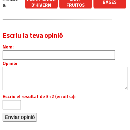
BAGES
a:
D'HIVERN
FRUITOS
Escriu la teva opinió
Nom:
Opinió:
Escriu el resultat de 3+2 (en xifra):