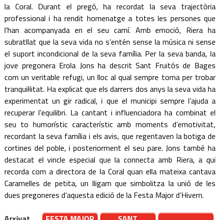
la Coral. Durant el pregó, ha recordat la seva trajectòria
professional i ha rendit homenatge a totes les persones que
l’han acompanyada en el seu camí. Amb emoció, Riera ha
subratllat que la seva vida no s’entén sense la música ni sense
el suport incondicional de la seva família. Per la seva banda, la
jove pregonera Erola Jons ha descrit Sant Fruitós de Bages
com un veritable refugi, un lloc al qual sempre torna per trobar
tranquil·litat. Ha explicat que els darrers dos anys la seva vida ha
experimentat un gir radical, i que el municipi sempre l’ajuda a
recuperar l’equilibri. La cantant i influenciadora ha combinat el
seu to humorístic característic amb moments d’emotivitat,
recordant la seva família i els avis, que regentaven la botiga de
cortines del poble, i posteriorment el seu pare. Jons també ha
destacat el vincle especial que la connecta amb Riera, a qui
recorda com a directora de la Coral quan ella mateixa cantava
Caramelles de petita, un lligam que simbolitza la unió de les
dues pregoneres d’aquesta edició de la Festa Major d’Hivern.
Arxivat
FESTA MAJOR
SANT