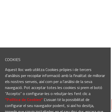
COOKIES
Aquest lloc web utilitza Cookies pròpies i de tercers
d'anàlisis per recopilar informació amb la finalitat de millorar
els nostres serveis, així com per a l'anàlisi de la seva
navegació. Pot acceptar totes les cookies si prem el botó
“Accepto” o configurar-les o rebutjar-les fent clic a
“Política de Cookies“
L'usuari té la possibilitat de
configurar el seu navegador podent, si així ho desitja,
impedir que siguin instal·lades en el seu disc dur, encara que