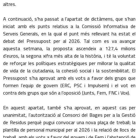
altres.
A continuació, s’ha passat a l’apartat de dictàmens, que s’han
iniciat amb els punts relatius a la Comissió Informativa de
Serveis Generals, en la qual el punt més rellevant ha estat el
debat del Pressupost per al 2026. Tal com es va avançar
aquesta setmana, la proposta ascendeix a 127,4 milions
d’euros, la segona xifra més alta de la història, i té la voluntat
de reforçar les polítiques estratègiques per millorar la qualitat
de vida de la ciutadania, la cohesió social i la sostenibilitat. El
Pressupost s’ha aprovat amb els vots a favor dels grups que
formen l’equip de govern (ERC, PSC i Impulsem) i el vot en
contra dels grups que són a l’oposició (Junts, Fem, FNC i Vox).
En aquest apartat, també s’ha aprovat, en aquest cas per
unanimitat, l’autorització al Consorci del Bages per a la Gestió
de Residus perquè pugui convocar una nova plaça de treball; la
plantilla de personal municipal per al 2026 i la relació de llocs de
treball, amb els vots a favor del govern i de Fem i l’abstenció de