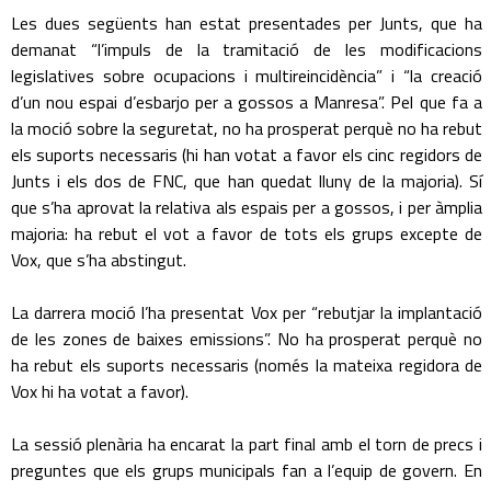
Les dues següents han estat presentades per Junts, que ha
demanat “l’impuls de la tramitació de les modificacions
legislatives sobre ocupacions i multireincidència” i “la creació
d’un nou espai d’esbarjo per a gossos a Manresa”. Pel que fa a
la moció sobre la seguretat, no ha prosperat perquè no ha rebut
els suports necessaris (hi han votat a favor els cinc regidors de
Junts i els dos de FNC, que han quedat lluny de la majoria). Sí
que s’ha aprovat la relativa als espais per a gossos, i per àmplia
majoria: ha rebut el vot a favor de tots els grups excepte de
Vox, que s’ha abstingut.
La darrera moció l’ha presentat Vox per “rebutjar la implantació
de les zones de baixes emissions”. No ha prosperat perquè no
ha rebut els suports necessaris (només la mateixa regidora de
Vox hi ha votat a favor).
La sessió plenària ha encarat la part final amb el torn de precs i
preguntes que els grups municipals fan a l’equip de govern. En