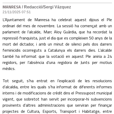
MANRESA
/ Redacció/Sergi Vázquez
21/11/2025 07:51
L’Ajuntament de Manresa ha celebrat aquest dijous el Ple
ordinari del mes de novembre. La sessió ha començat amb un
parlament de l’alcalde, Marc Aloy Guàrdia, que ha recordat la
repressió franquista, just el dia que es compleixen 50 anys de la
mort del dictador, i amb un minut de silenci pels dos darrers
feminicidis ocorreguts a Catalunya els darrers dies. L’alcalde
també ha informat que la votació en aquest Ple aniria a 24
regidors, per l’absència d’una regidora de Junts per motius
mèdics.
Tot seguit, s’ha entrat en l’explicació de les resolucions
d’alcaldia, entre les quals s’ha informat de diferents informes
interns i de modificacions de crèdit dins el Pressupost municipal
vigent, que sobretot han servit per incorporar-hi subvencions
provinents d’altres administracions que serviran per finançar
projectes de Cultura, Esports, Transport i Habitatge, entre