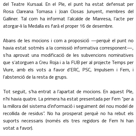
del Teatre Kursaal. En el Ple, el punt ha estat defensat per
Rosa Clareana Tomasa i Joan Closas Junyent, membres del
Galliner. Tal com ha informat l’alcalde de Manresa, l’acte per
atorgar-li la Medalla es farà el proper 16 de desembre.
Abans de les mocions i com a proposició —perquè el punt no
havia estat sotmès a la comissió informativa corresponent—,
s’ha aprovat una modificació de les subvencions nominatives
que s’atorguen a Creu Roja i a la FUB per al projecte Temps per
Viure, amb els vots a favor d’ERC, PSC, Impulsem i Fem, i
l’abstenció de la resta de grups.
Tot seguit, s’ha entrat a l’apartat de mocions. En aquest Ple,
n’hi havia quatre. La primera ha estat presentada per Fem “per a
la millora del sistema d’informació i seguiment del nou model de
recollida de residus”. No ha prosperat perquè no ha rebut els
suports necessaris (només els tres regidors de Fem hi han
votat a favor).