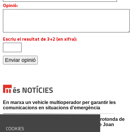
Opinió:
Escriu el resultat de 3+2 (en xifra):
En marxa un vehicle multioperador per garantir les
comunicacions en situacions d'emergència
Afectacions al trànsit aquest divendres a la rotonda de
l'Avinguda dels Dolors amb el carrer Alcalde Joan
COOKIES
Selves