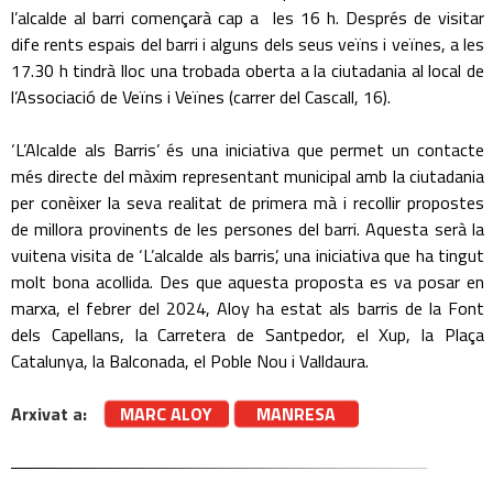
l’alcalde al barri començarà cap a les 16 h. Després de visitar
dife rents espais del barri i alguns dels seus veïns i veïnes, a les
17.30 h tindrà lloc una trobada oberta a la ciutadania al local de
l’Associació de Veïns i Veïnes (carrer del Cascall, 16).
‘L’Alcalde als Barris’ és una iniciativa que permet un contacte
més directe del màxim representant municipal amb la ciutadania
per conèixer la seva realitat de primera mà i recollir propostes
de millora provinents de les persones del barri. Aquesta serà la
vuitena visita de ‘L’alcalde als barris’, una iniciativa que ha tingut
molt bona acollida. Des que aquesta proposta es va posar en
marxa, el febrer del 2024, Aloy ha estat als barris de la Font
dels Capellans, la Carretera de Santpedor, el Xup, la Plaça
Catalunya, la Balconada, el Poble Nou i Valldaura.
Arxivat a:
MARC ALOY
MANRESA