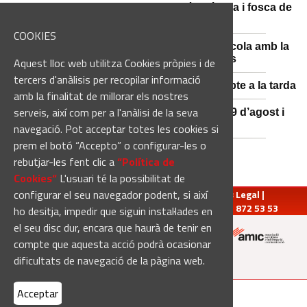
Catalunya es prepara per a la nit més màgica i fosca de
l'estiu, més enllà de l'eclipsi
COOKIES
Sant Fruitós posa en valor el patrimoni agrícola amb la
restauració i exposició de peces històriques
Aquest lloc web utilitza Cookies pròpies i de
tercers d'anàlisis per recopilar informació
Es manté la previsió de pluges fortes dissabte a la tarda
amb la finalitat de millorar els nostres
serveis, així com per a l'anàlisi de la seva
El 3x3 de bàsquet de Solsona s’avança al 29 d’agost i
estrena premis en metàl·lic
navegació. Pot acceptar totes les cookies si
prem el botó “Accepto” o configurar-les o
rebutjar-les fent clic a
“Política de
Cookies“
L'usuari té la possibilitat de
configurar el seu navegador podent, si així
redaccio@manresadiari.cat
|
Qui som
|
Avís Legal
|
Pompeu Fabra, 7-13, 08240-Manresa | Tel.: 93 872 53 53
ho desitja, impedir que siguin instal·lades en
el seu disc dur, encara que haurà de tenir en
compte que aquesta acció podrà ocasionar
Altres mitjans del grup:
dificultats de navegació de la pàgina web.
Acceptar
[Web creada per
Duma Interactiva
]