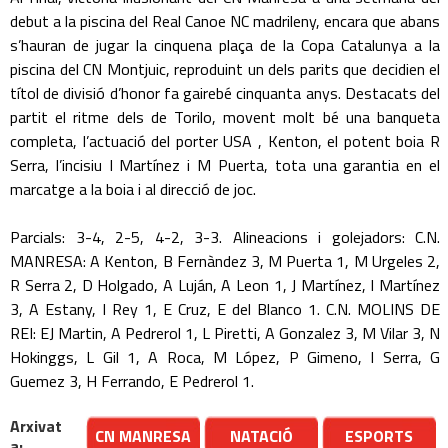
debut a la piscina del Real Canoe NC madrileny, encara que abans
s’hauran de jugar la cinquena plaça de la Copa Catalunya a la
piscina del CN Montjuic, reproduint un dels parits que decidien el
títol de divisió d’honor fa gairebé cinquanta anys. Destacats del
partit el ritme dels de Torilo, movent molt bé una banqueta
completa, l’actuació del porter USA , Kenton, el potent boia R
Serra, l’incisiu I Martínez i M Puerta, tota una garantia en el
marcatge a la boia i al direcció de joc.
Parcials: 3-4, 2-5, 4-2, 3-3. Alineacions i golejadors: C.N.
MANRESA: A Kenton, B Fernàndez 3, M Puerta 1, M Urgeles 2,
R Serra 2, D Holgado, A Luján, A Leon 1, J Martínez, I Martínez
3, A Estany, I Rey 1, E Cruz, E del Blanco 1. C.N. MOLINS DE
REI: EJ Martin, A Pedrerol 1, L Piretti, A Gonzalez 3, M Vilar 3, N
Hokinggs, L Gil 1, A Roca, M López, P Gimeno, I Serra, G
Guemez 3, H Ferrando, E Pedrerol 1.
Arxivat
CN MANRESA
NATACIÓ
ESPORTS
a: