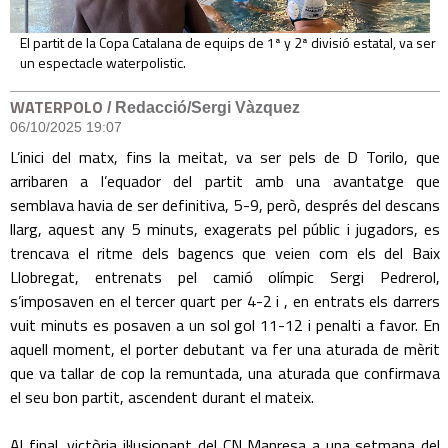
El partit de la Copa Catalana de equips de 1ª y 2ª divisió estatal, va ser
un espectacle waterpolistic.
WATERPOLO
/ Redacció/Sergi Vàzquez
06/10/2025 19:07
L’inici del matx, fins la meitat, va ser pels de D Torilo, que
arribaren a l’equador del partit amb una avantatge que
semblava havia de ser definitiva, 5-9, però, després del descans
llarg, aquest any 5 minuts, exagerats pel públic i jugadors, es
trencava el ritme dels bagencs que veien com els del Baix
Llobregat, entrenats pel camió olímpic Sergi Pedrerol,
s’imposaven en el tercer quart per 4-2 i , en entrats els darrers
vuit minuts es posaven a un sol gol 11-12 i penalti a favor. En
aquell moment, el porter debutant va fer una aturada de mèrit
que va tallar de cop la remuntada, una aturada que confirmava
el seu bon partit, ascendent durant el mateix.
Al final, victòria il·lusionant del CN Manresa a una setmana del