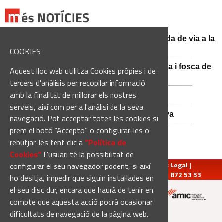
El conductor d'un turisme mor en una sortida de via a la
BV-3008 a Fonollosa
COOKIES
Catalunya es prepara per a la nit més màgica i fosca de
Aquest lloc web utilitza Cookies pròpies i de
l'estiu, més enllà de l'eclipsi
tercers d'anàlisis per recopilar informació
amb la finalitat de millorar els nostres
Empats sense gols a Santa Coloma
serveis, així com per a l'anàlisi de la seva
Nou Atles de Varietats de Vinya de Catalunya
navegació. Pot acceptar totes les cookies si
prem el botó “Accepto” o configurar-les o
rebutjar-les fent clic a
“Política de
Cookies“
L'usuari té la possibilitat de
redaccio@manresadiari.cat
|
Qui som
|
Avís Legal
|
configurar el seu navegador podent, si així
Pompeu Fabra, 7-13, 08240-Manresa | Tel.: 93 872 53 53
ho desitja, impedir que siguin instal·lades en
el seu disc dur, encara que haurà de tenir en
compte que aquesta acció podrà ocasionar
Altres mitjans del grup:
dificultats de navegació de la pàgina web.