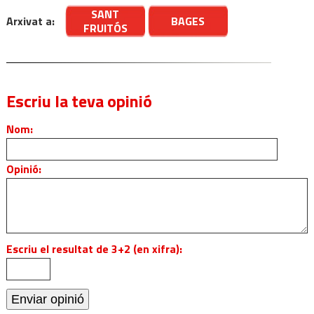
SANT
Arxivat a:
BAGES
FRUITÓS
Escriu la teva opinió
Nom:
Opinió:
Escriu el resultat de 3+2 (en xifra):