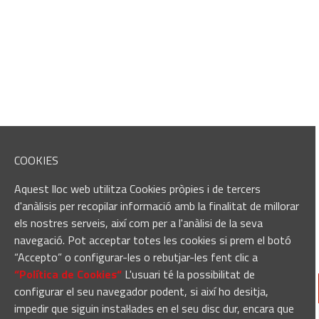
COOKIES
Aquest lloc web utilitza Cookies pròpies i de tercers
d'anàlisis per recopilar informació amb la finalitat de millorar
els nostres serveis, així com per a l'anàlisi de la seva
navegació. Pot acceptar totes les cookies si prem el botó
“Accepto” o configurar-les o rebutjar-les fent clic a
“Política de Cookies“
L'usuari té la possibilitat de
configurar el seu navegador podent, si així ho desitja,
impedir que siguin instal·lades en el seu disc dur, encara que