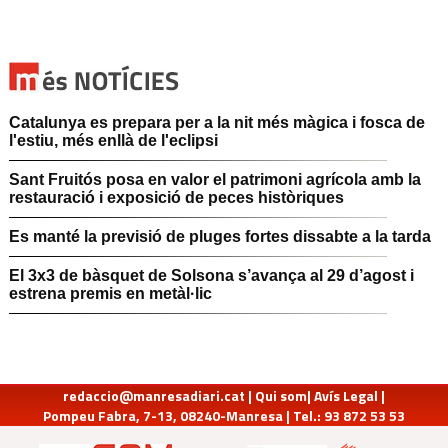
Catalunya es prepara per a la nit més màgica i fosca de
l'estiu, més enllà de l'eclipsi
Sant Fruitós posa en valor el patrimoni agrícola amb la
restauració i exposició de peces històriques
Es manté la previsió de pluges fortes dissabte a la tarda
El 3x3 de bàsquet de Solsona s’avança al 29 d’agost i
estrena premis en metàl·lic
redaccio@manresadiari.cat
|
Qui som
|
Avís Legal
|
Pompeu Fabra, 7-13, 08240-Manresa | Tel.: 93 872 53 53