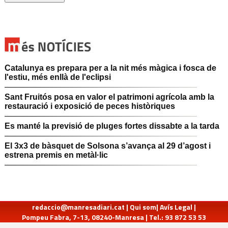
Catalunya es prepara per a la nit més màgica i fosca de
l'estiu, més enllà de l'eclipsi
Sant Fruitós posa en valor el patrimoni agrícola amb la
restauració i exposició de peces històriques
Es manté la previsió de pluges fortes dissabte a la tarda
El 3x3 de bàsquet de Solsona s’avança al 29 d’agost i
estrena premis en metàl·lic
redaccio@manresadiari.cat
|
Qui som
|
Avís Legal
|
Pompeu Fabra, 7-13, 08240-Manresa | Tel.: 93 872 53 53