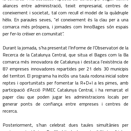
aliances entre administració, teixit empresarial, centres de
coneixement i societat, tal com recull el model de la quàdruple
hèlix. En paraules seves, “el coneixement és la clau per a una
comarca més pròspera, i jornades com InnoBages són espais
per fer-lo créixer en comunitat”.
Durant la jornada, s’ha presentat l’Informe de l’Observatori de la
Recerca de la Catalunya Central, que situa el Bages com la 8a
comarca més innovadora de Catalunya i destaca l’existència de
87 empreses innovadores repartides per 21 dels 30 municipis
del territori. El programa ha inclòs una taula rodona inicial sobre
reptes i oportunitats per fomentar la R+D+I a les pimes, amb
participació d’Acció PIMEC Catalunya Central, i ha remarcat el
paper clau que poden jugar les administracions locals per
generar ponts de confiança entre empreses i centres de
recerca.
Posteriorment, s’han celebrat dues taules simultànies per