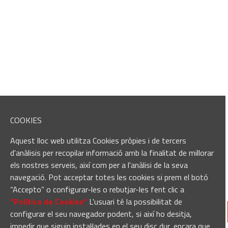
COOKIES
Aquest lloc web utilitza Cookies pròpies i de tercers
d'anàlisis per recopilar informació amb la finalitat de millorar
els nostres serveis, així com per a l'anàlisi de la seva
navegació. Pot acceptar totes les cookies si prem el botó
“Accepto” o configurar-les o rebutjar-les fent clic a
“Política de Cookies“
L'usuari té la possibilitat de
configurar el seu navegador podent, si així ho desitja,
impedir que siguin instal·lades en el seu disc dur, encara que