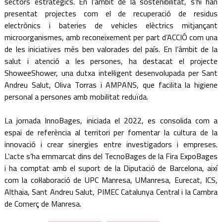
sectors estratègics. En l’àmbit de la sostenibilitat, s’hi han
presentat projectes com el de recuperació de residus
electrònics i bateries de vehicles elèctrics mitjançant
microorganismes, amb reconeixement per part d’ACCIÓ com una
de les iniciatives més ben valorades del país. En l’àmbit de la
salut i atenció a les persones, ha destacat el projecte
ShoweeShower, una dutxa intel·ligent desenvolupada per Sant
Andreu Salut, Oliva Torras i AMPANS, que facilita la higiene
personal a persones amb mobilitat reduïda.
La jornada InnoBages, iniciada el 2022, es consolida com a
espai de referència al territori per fomentar la cultura de la
innovació i crear sinergies entre investigadors i empreses.
L’acte s’ha emmarcat dins del TecnoBages de la Fira ExpoBages
i ha comptat amb el suport de la Diputació de Barcelona, així
com la col·laboració de UPC Manresa, UManresa, Eurecat, ICS,
Althaia, Sant Andreu Salut, PIMEC Catalunya Central i la Cambra
de Comerç de Manresa.