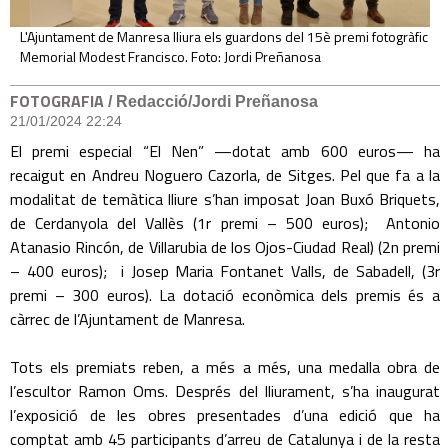
L'Ajuntament de Manresa lliura els guardons del 15è premi fotogràfic
Memorial Modest Francisco. Foto: Jordi Preñanosa
FOTOGRAFIA
/ Redacció/Jordi Preñanosa
21/01/2024 22:24
El premi especial “El Nen” —dotat amb 600 euros— ha
recaigut en Andreu Noguero Cazorla, de Sitges. Pel que fa a la
modalitat de temàtica lliure s’han imposat Joan Buxó Briquets,
de Cerdanyola del Vallès (1r premi – 500 euros); Antonio
Atanasio Rincón, de Villarubia de los Ojos-Ciudad Real) (2n premi
– 400 euros); i Josep Maria Fontanet Valls, de Sabadell, (3r
premi – 300 euros). La dotació econòmica dels premis és a
càrrec de l’Ajuntament de Manresa.
Tots els premiats reben, a més a més, una medalla obra de
l’escultor Ramon Oms. Després del lliurament, s’ha inaugurat
l’exposició de les obres presentades d’una edició que ha
comptat amb 45 participants d’arreu de Catalunya i de la resta