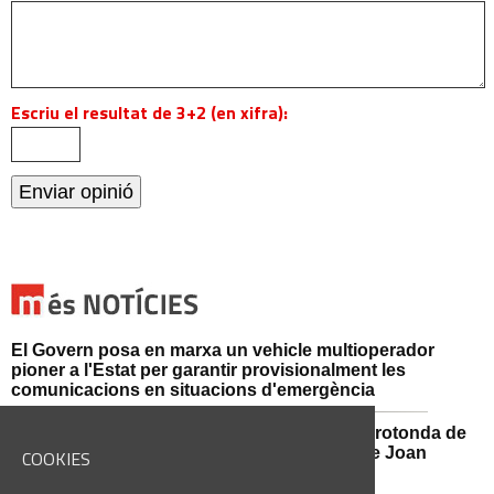
Escriu el resultat de 3+2 (en xifra):
El Govern posa en marxa un vehicle multioperador
pioner a l'Estat per garantir provisionalment les
comunicacions en situacions d'emergència
Afectacions al trànsit aquest divendres a la rotonda de
l'Avinguda dels Dolors amb el carrer Alcalde Joan
COOKIES
Selves