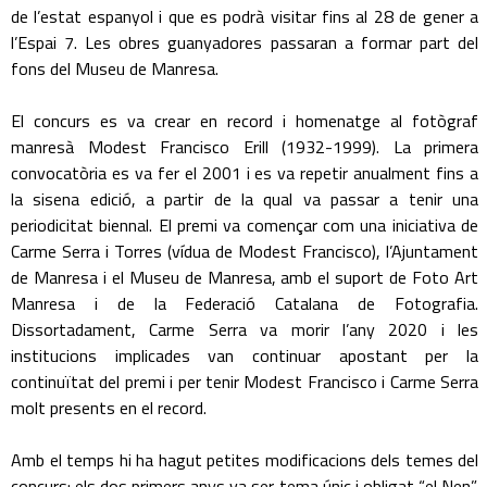
de l’estat espanyol i que es podrà visitar fins al 28 de gener a
l’Espai 7. Les obres guanyadores passaran a formar part del
fons del Museu de Manresa.
El concurs es va crear en record i homenatge al fotògraf
manresà Modest Francisco Erill (1932-1999). La primera
convocatòria es va fer el 2001 i es va repetir anualment fins a
la sisena edició, a partir de la qual va passar a tenir una
periodicitat biennal. El premi va començar com una iniciativa de
Carme Serra i Torres (vídua de Modest Francisco), l’Ajuntament
de Manresa i el Museu de Manresa, amb el suport de Foto Art
Manresa i de la Federació Catalana de Fotografia.
Dissortadament, Carme Serra va morir l’any 2020 i les
institucions implicades van continuar apostant per la
continuïtat del premi i per tenir Modest Francisco i Carme Serra
molt presents en el record.
Amb el temps hi ha hagut petites modificacions dels temes del
concurs: els dos primers anys va ser tema únic i obligat “el Nen”,