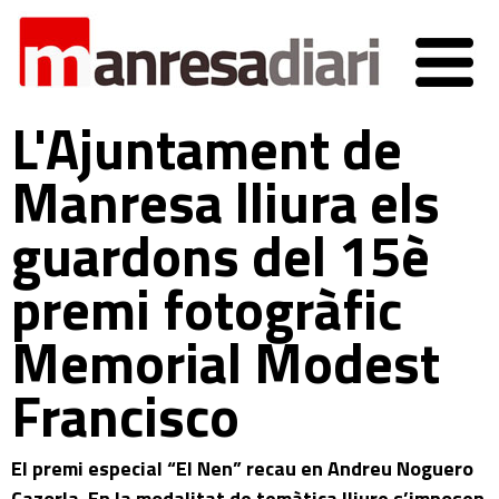
L'Ajuntament de
Manresa lliura els
guardons del 15è
premi fotogràfic
Memorial Modest
Francisco
El premi especial “El Nen” recau en Andreu Noguero
Cazorla. En la modalitat de temàtica lliure s’imposen