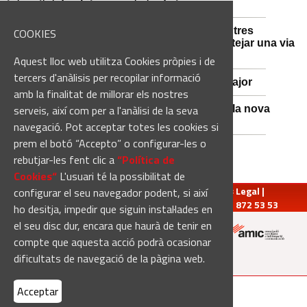
intensitat de pluja aquesta tarda i vespre
Mossos d'Esquadra i Guàrdia Civil detenen tres
COOKIES
persones i n'investiguen una altra per sabotejar una via
fèrria al Bages
Aquest lloc web utilitza Cookies pròpies i de
tercers d'anàlisis per recopilar informació
Viladordis es prepara per una nova Festa Major
amb la finalitat de millorar els nostres
serveis, així com per a l'anàlisi de la seva
Sant Vicenç de Castellet inicia les obres de la nova
comissaria de la Policia Local
navegació. Pot acceptar totes les cookies si
prem el botó “Accepto” o configurar-les o
rebutjar-les fent clic a
“Política de
Cookies“
L'usuari té la possibilitat de
redaccio@manresadiari.cat
|
Qui som
|
Avís Legal
|
configurar el seu navegador podent, si així
Pompeu Fabra, 7-13, 08240-Manresa | Tel.: 93 872 53 53
ho desitja, impedir que siguin instal·lades en
el seu disc dur, encara que haurà de tenir en
compte que aquesta acció podrà ocasionar
Altres mitjans del grup:
dificultats de navegació de la pàgina web.
Acceptar
[Web creada per
Duma Interactiva
]