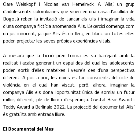
Clare Weiskopf i Nicolas van Hemelryck. A ‘Alis’, un grup
d'adolescents colombianes que viuen en una casa d'acollida de
Bogotà reben la invitació de tancar els ulls i imaginar la vida
d'una companya fictícia anomenada Alis. L'exercici comença com
un joc innocent, ja que Alis és un llenç en blanc on totes elles
poden projectar les seves pròpies experiències vitals.
A mesura que la ficció pren forma es va barrejant amb la
realitat i acaba generant un espai des del qual les adolescents
poden sortir d'elles mateixes i veure's des d'una perspectiva
diferent. A poc a poc, les noies es fan conscients del cicle de
violència en el qual han viscut, però, alhora, imaginar la
companya Alis els dona l'oportunitat única de somiar un futur
millor, diferent, ple de llum i d'esperança. Crystal Bear Award i
Teddy Award a Berlinale 2022. La projecció del documental ‘Alis’
és gratuïta amb entrada lliure.
El Documental del Mes