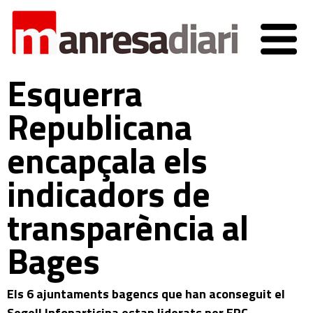
Esquerra
Republicana
encapçala els
indicadors de
transparència al
Bages
Els 6 ajuntaments bagencs que han aconseguit el
Segell Infoparticipa estan liderats per ERC.