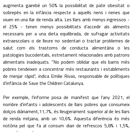
augmenta gairebé un 50% la possibilitat de patir obesitat o
sobrepès en la infància respecte a aquells nens i nenes que
viuen en una llar de renda alta. Les llars amb menys ingressos -
el 25% - tenen menys possibilitats d'accedir als aliments
necessaris per a una dieta equilibrada, de sufragar activitats
extraescolars o de lleure no sedentari o tractar problemes de
salut com els trastorns de conducta alimentària o les
patologies bucodentals, estretament relacionades amb patrons
alimentaris inadequats. "No podem oblidar que els barris més
pobres tendeixen a concentrar més restaurants i establiments
de menjar ràpid", indica Emilie Rivas, responsable de polítiques
d'infància de Save the Children Catalunya.
Per exemple, l'informe posa de manifest que l'any 2021, el
nombre d'infants i adolescents de llars pobres que consumeix
dolços diàriament,11,7%, és lleugerament superior al de les llars
de renda mitjana, amb un 10,6%. Aquesta diferència és més
notòria pel que fa al consum diari de refrescos 5,8% i 1,5%,