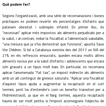
Què podem fer?
Segons l'organització, amb una sèrie de recomanacions i bones
pràctiques es podrien revertir els percentatges d'infants que
pateixen obesitat i sobrepès infantil. En primer lloc, és
"necessari" aplicar més impostos als aliments perjudicials per a
la salut, i al contrari, reduir la fiscalitat a l'alimentació saludable,
"una mesura que ja s'ha demostrat que funciona", apunta Save
the Children. Si bé a Catalunya existeix des del 2017 un IVA del
21% en els refrescos ensucrats, queden encara molts altres
aliments nocius per a la salut d'infants i adolescents que encara
són gravats a un tipus molt baix. En particular, es recomana
aplicar l'anomenada "fat tax", un impost indirecte als aliments
amb un alt contingut de greixos saturats. "Aplicar una fiscalitat
d'aquest tipus ajuda a augmentar la recaptació en el curt
termini, però ha d'entendre's com un benefici transitori per a
l'Administració, ja que en el llarg termini, aquesta recaptació
hauria de ser molt petita si l'impost aconsegueix l'objectiu de