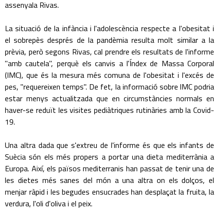
assenyala Rivas.
La situació de la infància i l'adolescència respecte a l'obesitat i
el sobrepès després de la pandèmia resulta molt similar a la
prèvia, però segons Rivas, cal prendre els resultats de l'informe
"amb cautela", perquè els canvis a l'Índex de Massa Corporal
(IMC), que és la mesura més comuna de l'obesitat i l'excés de
pes, "requereixen temps". De fet, la informació sobre lMC podria
estar menys actualitzada que en circumstàncies normals en
haver-se reduït les visites pediàtriques rutinàries amb la Covid-
19.
Una altra dada que s'extreu de l'informe és que els infants de
Suècia són els més propers a portar una dieta mediterrània a
Europa. Així, els països mediterranis han passat de tenir una de
les dietes més sanes del món a una altra on els dolços, el
menjar ràpid i les begudes ensucrades han desplaçat la fruita, la
verdura, l'oli d'oliva i el peix.