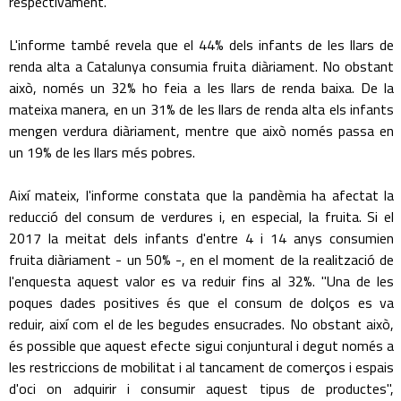
respectivament.
L'informe també revela que el 44% dels infants de les llars de
renda alta a Catalunya consumia fruita diàriament. No obstant
això, només un 32% ho feia a les llars de renda baixa. De la
mateixa manera, en un 31% de les llars de renda alta els infants
mengen verdura diàriament, mentre que això només passa en
un 19% de les llars més pobres.
Així mateix, l'informe constata que la pandèmia ha afectat la
reducció del consum de verdures i, en especial, la fruita. Si el
2017 la meitat dels infants d'entre 4 i 14 anys consumien
fruita diàriament - un 50% -, en el moment de la realització de
l'enquesta aquest valor es va reduir fins al 32%. "Una de les
poques dades positives és que el consum de dolços es va
reduir, així com el de les begudes ensucrades. No obstant això,
és possible que aquest efecte sigui conjuntural i degut només a
les restriccions de mobilitat i al tancament de comerços i espais
d'oci on adquirir i consumir aquest tipus de productes",