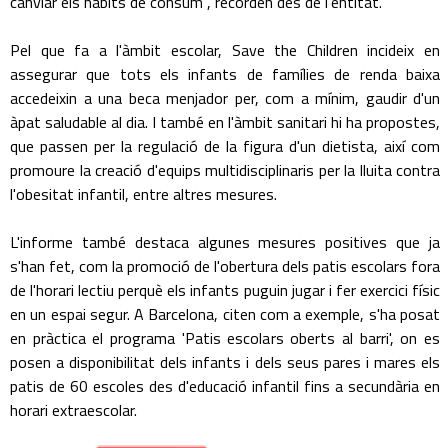
canviar els hàbits de consum", recorden des de l'entitat.
Pel que fa a l'àmbit escolar, Save the Children incideix en
assegurar que tots els infants de famílies de renda baixa
accedeixin a una beca menjador per, com a mínim, gaudir d'un
àpat saludable al dia. I també en l'àmbit sanitari hi ha propostes,
que passen per la regulació de la figura d'un dietista, així com
promoure la creació d'equips multidisciplinaris per la lluita contra
l'obesitat infantil, entre altres mesures.
L'informe també destaca algunes mesures positives que ja
s'han fet, com la promoció de l'obertura dels patis escolars fora
de l'horari lectiu perquè els infants puguin jugar i fer exercici físic
en un espai segur. A Barcelona, citen com a exemple, s'ha posat
en pràctica el programa 'Patis escolars oberts al barri', on es
posen a disponibilitat dels infants i dels seus pares i mares els
patis de 60 escoles des d'educació infantil fins a secundària en
horari extraescolar.