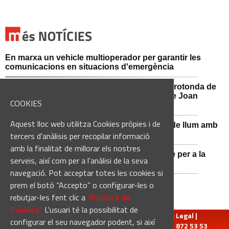
En marxa un vehicle multioperador per garantir les
comunicacions en situacions d'emergència
Afectacions al trànsit aquest divendres a la rotonda de
l'Avinguda dels Dolors amb el carrer Alcalde Joan
COOKIES
Selves
Aquest lloc web utilitza Cookies pròpies i de
Sant Vicenç de Castellet renova 570 punts de llum amb
tecnologia LED
tercers d'anàlisis per recopilar informació
amb la finalitat de millorar els nostres
Castellbell i el Vilar adquireix un nou vehicle per a la
serveis, així com per a l'anàlisi de la seva
Guàrdia Municipal
navegació. Pot acceptar totes les cookies si
prem el botó “Accepto” o configurar-les o
rebutjar-les fent clic a
“Política de
Cookies“
L'usuari té la possibilitat de
redaccio@manresadiari.cat
|
Qui som
|
Avís Legal
|
configurar el seu navegador podent, si així
Pompeu Fabra, 7-13, 08240-Manresa | Tel.: 93 872 53 53