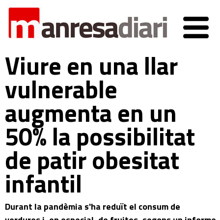
Viure en una llar
vulnerable
augmenta en un
50% la possibilitat
de patir obesitat
infantil
Durant la pandèmia s'ha reduït el consum de
verdures i, en especial, de fruites, segons un informe