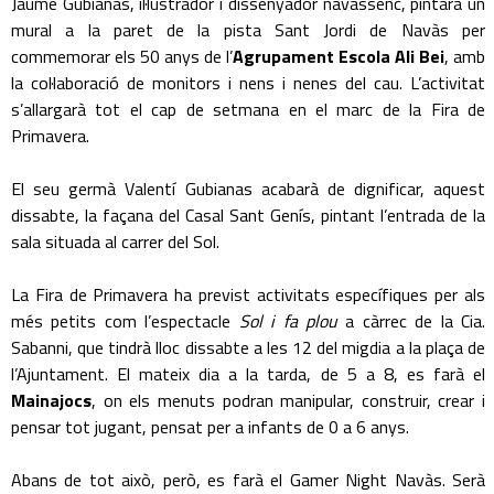
Jaume Gubianas, il·lustrador i dissenyador navassenc, pintarà un
mural a la paret de la pista Sant Jordi de Navàs per
commemorar els 50 anys de l’
Agrupament Escola Ali Bei
, amb
la col·laboració de monitors i nens i nenes del cau. L’activitat
s’allargarà tot el cap de setmana en el marc de la Fira de
Primavera.
El seu germà Valentí Gubianas acabarà de dignificar, aquest
dissabte, la façana del Casal Sant Genís, pintant l’entrada de la
sala situada al carrer del Sol.
La Fira de Primavera ha previst activitats específiques per als
més petits com l’espectacle
Sol i fa plou
a càrrec de la Cia.
Sabanni, que tindrà lloc dissabte a les 12 del migdia a la plaça de
l’Ajuntament. El mateix dia a la tarda, de 5 a 8, es farà el
Mainajocs
, on els menuts podran manipular, construir, crear i
pensar tot jugant, pensat per a infants de 0 a 6 anys.
Abans de tot això, però, es farà el Gamer Night Navàs. Serà