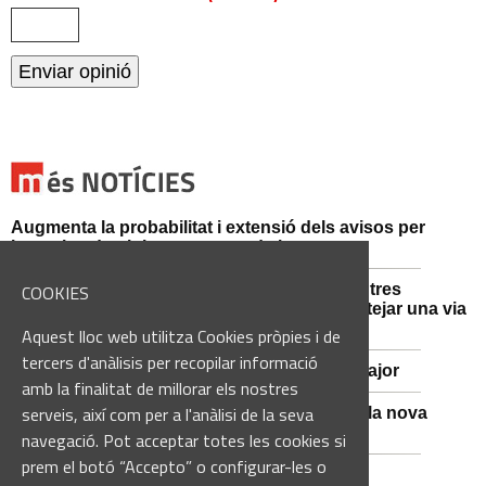
Augmenta la probabilitat i extensió dels avisos per
intensitat de pluja aquesta tarda i vespre
Mossos d'Esquadra i Guàrdia Civil detenen tres
COOKIES
persones i n'investiguen una altra per sabotejar una via
fèrria al Bages
Aquest lloc web utilitza Cookies pròpies i de
tercers d'anàlisis per recopilar informació
Viladordis es prepara per una nova Festa Major
amb la finalitat de millorar els nostres
serveis, així com per a l'anàlisi de la seva
Sant Vicenç de Castellet inicia les obres de la nova
comissaria de la Policia Local
navegació. Pot acceptar totes les cookies si
prem el botó “Accepto” o configurar-les o