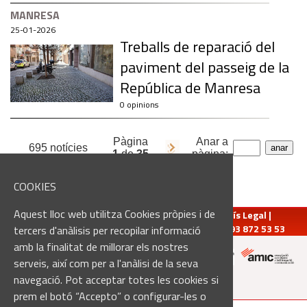
MANRESA
25-01-2026
Treballs de reparació del
paviment del passeig de la
República de Manresa
0 opinions
Pàgina
Anar a
695 notícies
1
de
35
pàgina:
COOKIES
Aquest lloc web utilitza Cookies pròpies i de
redaccio@manresadiari.cat
|
Qui som
|
Avís Legal
|
Pompeu Fabra, 7-13, 08240-Manresa | Tel.: 93 872 53 53
tercers d'anàlisis per recopilar informació
amb la finalitat de millorar els nostres
serveis, així com per a l'anàlisi de la seva
navegació. Pot acceptar totes les cookies si
Altres mitjans del grup:
prem el botó “Accepto” o configurar-les o