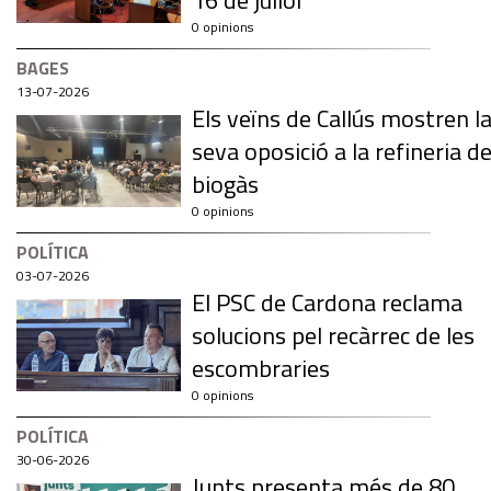
16 de juliol
0 opinions
BAGES
13-07-2026
Els veïns de Callús mostren l
seva oposició a la refineria d
biogàs
0 opinions
POLÍTICA
03-07-2026
El PSC de Cardona reclama
solucions pel recàrrec de les
escombraries
0 opinions
POLÍTICA
30-06-2026
Junts presenta més de 80