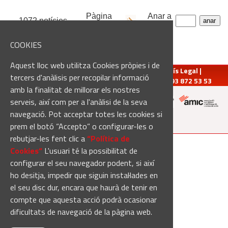
Pàgina
Anar a
1072 notícies
1
de
54
pàgina:
COOKIES
Aquest lloc web utilitza Cookies pròpies i de
redaccio@manresadiari.cat
|
Qui som
|
Avís Legal
|
tercers d'anàlisis per recopilar informació
Pompeu Fabra, 7-13, 08240-Manresa | Tel.: 93 872 53 53
amb la finalitat de millorar els nostres
serveis, així com per a l'anàlisi de la seva
navegació. Pot acceptar totes les cookies si
Altres mitjans del grup:
prem el botó “Accepto” o configurar-les o
rebutjar-les fent clic a
“Política de
[Web creada per
Duma Interactiva
]
Cookies“
L'usuari té la possibilitat de
configurar el seu navegador podent, si així
ho desitja, impedir que siguin instal·lades en
el seu disc dur, encara que haurà de tenir en
compte que aquesta acció podrà ocasionar
dificultats de navegació de la pàgina web.