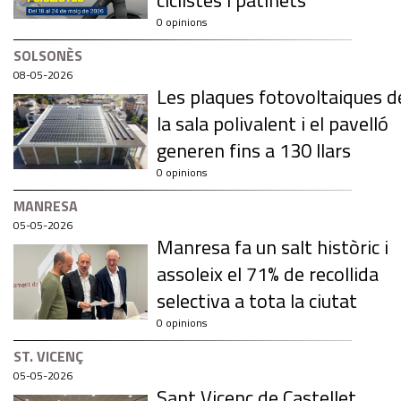
ciclistes i patinets
0 opinions
SOLSONÈS
08-05-2026
Les plaques fotovoltaiques d
la sala polivalent i el pavelló
generen fins a 130 llars
0 opinions
MANRESA
05-05-2026
Manresa fa un salt històric i
assoleix el 71% de recollida
selectiva a tota la ciutat
0 opinions
ST. VICENÇ
05-05-2026
Sant Vicenç de Castellet