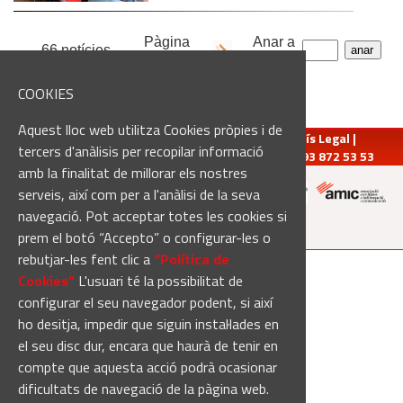
Pàgina
Anar a
66 notícies
1
de
4
pàgina:
COOKIES
Aquest lloc web utilitza Cookies pròpies i de
redaccio@manresadiari.cat
|
Qui som
|
Avís Legal
|
tercers d'anàlisis per recopilar informació
Pompeu Fabra, 7-13, 08240-Manresa | Tel.: 93 872 53 53
amb la finalitat de millorar els nostres
serveis, així com per a l'anàlisi de la seva
navegació. Pot acceptar totes les cookies si
Altres mitjans del grup:
prem el botó “Accepto” o configurar-les o
rebutjar-les fent clic a
“Política de
[Web creada per
Duma Interactiva
]
Cookies“
L'usuari té la possibilitat de
configurar el seu navegador podent, si així
ho desitja, impedir que siguin instal·lades en
el seu disc dur, encara que haurà de tenir en
compte que aquesta acció podrà ocasionar
dificultats de navegació de la pàgina web.