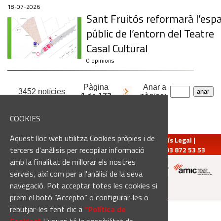
18-07-2026
Sant Fruitós reformarà l’espa
públic de l’entorn del Teatre
Casal Cultural
0 opinions
Pàgina
Anar a
3452 notícies
1
de
173
pàgina:
COOKIES
Aquest lloc web utilitza Cookies pròpies i de
redaccio@manresadiari.cat
|
Qui som
|
Avís Legal
|
tercers d'anàlisis per recopilar informació
Pompeu Fabra, 7-13, 08240-Manresa | Tel.: 93 872 53 53
amb la finalitat de millorar els nostres
serveis, així com per a l'anàlisi de la seva
navegació. Pot acceptar totes les cookies si
Altres mitjans del grup:
prem el botó “Accepto” o configurar-les o
rebutjar-les fent clic a
“Política de
[Web creada per
Duma Interactiva
]