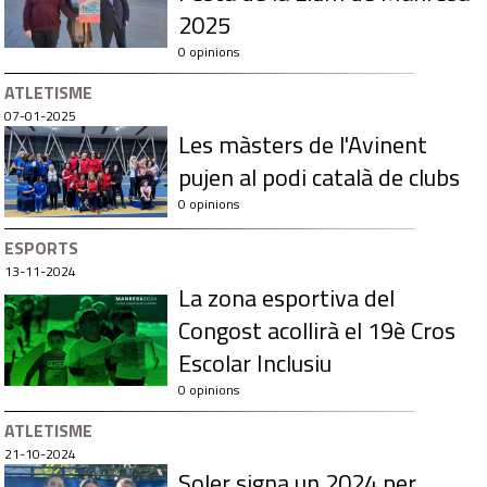
2025
0 opinions
ATLETISME
07-01-2025
Les màsters de l'Avinent
pujen al podi català de clubs
0 opinions
ESPORTS
13-11-2024
La zona esportiva del
Congost acollirà el 19è Cros
Escolar Inclusiu
0 opinions
ATLETISME
21-10-2024
Soler signa un 2024 per