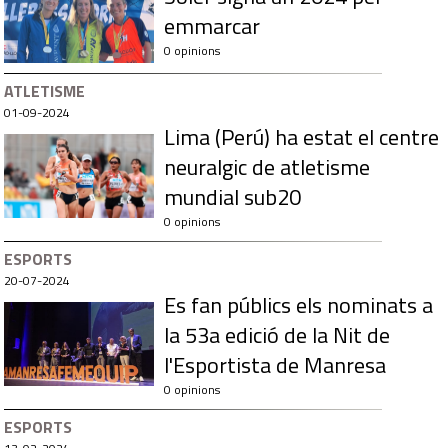
emmarcar
0 opinions
ATLETISME
01-09-2024
Lima (Perú) ha estat el centre
neuralgic de atletisme
mundial sub20
0 opinions
ESPORTS
20-07-2024
Es fan públics els nominats a
la 53a edició de la Nit de
l'Esportista de Manresa
0 opinions
ESPORTS