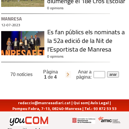
diumenge el 18è Cros Escolar
0 opinions
MANRESA
12-07-2023
Es fan públics els nominats a
la 52a edició de la Nit de
l'Esportista de Manresa
0 opinions
Pàgina
Anar a
70 notícies
1
de
4
pàgina:
redaccio@manresadiari.cat
|
Qui som
|
Avís Legal
|
Pompeu Fabra, 7-13, 08240-Manresa | Tel.: 93 872 53 53