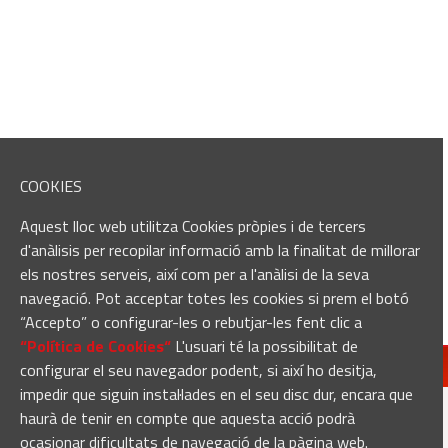
COOKIES
Aquest lloc web utilitza Cookies pròpies i de tercers
d'anàlisis per recopilar informació amb la finalitat de millorar
els nostres serveis, així com per a l'anàlisi de la seva
navegació. Pot acceptar totes les cookies si prem el botó
“Accepto” o configurar-les o rebutjar-les fent clic a
“Política de Cookies“
L'usuari té la possibilitat de
configurar el seu navegador podent, si així ho desitja,
impedir que siguin instal·lades en el seu disc dur, encara que
haurà de tenir en compte que aquesta acció podrà
ocasionar dificultats de navegació de la pàgina web.